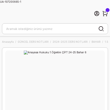
UA-107200665-1
Anasayfa
GÜNCEL DERS NOTLARI
2024-2025 DERS NOTLARI
BAHAR
1.SI