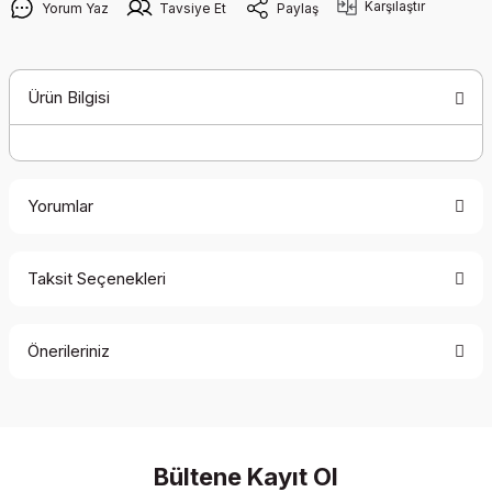
Karşılaştır
Yorum Yaz
Tavsiye Et
Paylaş
Ürün Bilgisi
Yorumlar
Taksit Seçenekleri
Bu ürüne ilk yorumu siz yapın!
Önerileriniz
Yorum Yaz
Bu ürünün fiyat bilgisi, resim, ürün açıklamalarında ve diğer
konularda yetersiz gördüğünüz noktaları öneri formunu
kullanarak tarafımıza iletebilirsiniz.
Görüş ve önerileriniz için teşekkür ederiz.
Bültene Kayıt Ol