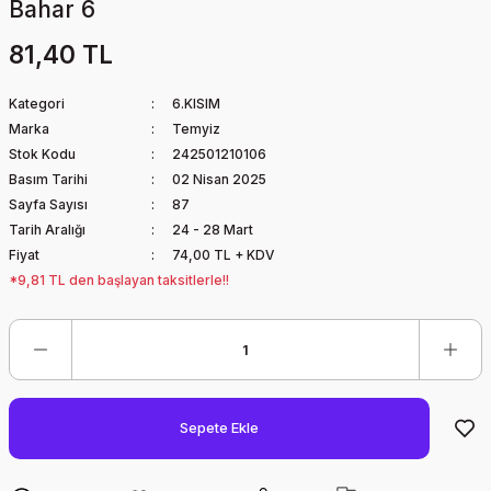
Bahar 6
81,40 TL
Kategori
6.KISIM
Marka
Temyiz
Stok Kodu
242501210106
Basım Tarihi
02 Nisan 2025
Sayfa Sayısı
87
Tarih Aralığı
24 - 28 Mart
Fiyat
74,00 TL + KDV
*9,81 TL den başlayan taksitlerle!!
Sepete Ekle