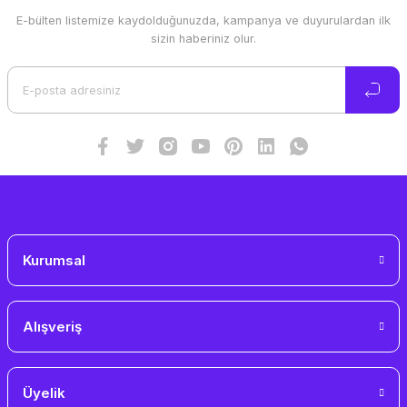
E-bülten listemize kaydolduğunuzda, kampanya ve duyurulardan ilk
Ürün resmi kalitesiz, bozuk veya görüntülenemiyor.
sizin haberiniz olur.
Ürün açıklamasında eksik bilgiler bulunuyor.
Ürün bilgilerinde hatalar bulunuyor.
Ürün fiyatı diğer sitelerden daha pahalı.
Bu ürüne benzer farklı alternatifler olmalı.
Gönder
Kurumsal
Alışveriş
Üyelik