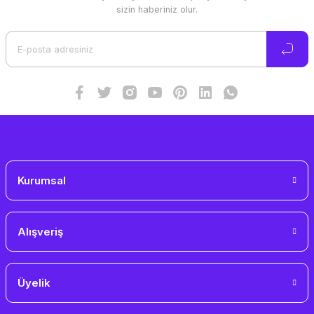
Ürün resmi kalitesiz, bozuk veya görüntülenemiyor.
sizin haberiniz olur.
Ürün açıklamasında eksik bilgiler bulunuyor.
Ürün bilgilerinde hatalar bulunuyor.
Ürün fiyatı diğer sitelerden daha pahalı.
Bu ürüne benzer farklı alternatifler olmalı.
Gönder
Kurumsal
Alışveriş
Üyelik