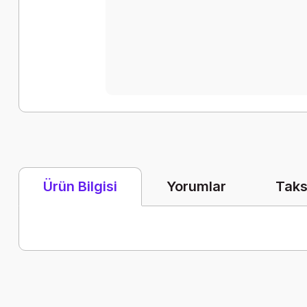
Yorumlar
Taks
Ürün Bilgisi
Bu ürünün fiyat bilgisi, resim, ürün açıklamalarında ve diğer k
Görüş ve önerileriniz için teşekkür ederiz.