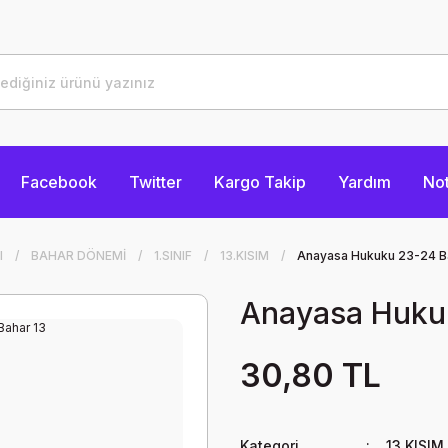
Facebook
Twitter
Kargo Takip
Yardım
Not
I
BAHAR DÖNEMİ
1.SINIF
13.KISIM
Anayasa Hukuku 23-24 B
Anayasa Huku
30,80 TL
Kategori
13.KISIM