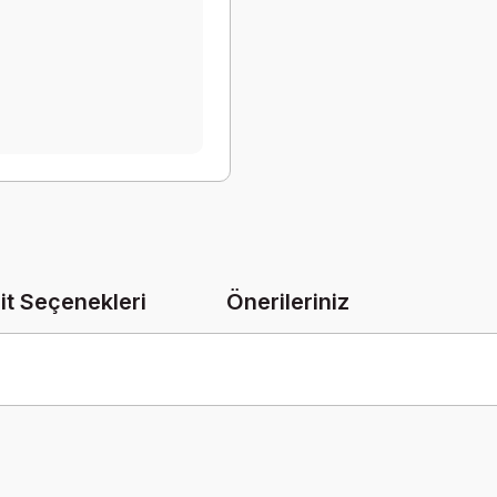
it Seçenekleri
Önerileriniz
onularda yetersiz gördüğünüz noktaları öneri formunu kullanarak tarafımız
Bu ürüne ilk yorumu siz yapın!