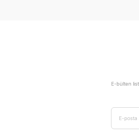
Ürün resmi kalitesiz, bozuk veya görüntülenemiyor.
Ürün açıklamasında eksik bilgiler bulunuyor.
Ürün bilgilerinde hatalar bulunuyor.
Ürün fiyatı diğer sitelerden daha pahalı.
Bu ürüne benzer farklı alternatifler olmalı.
E-bülten li