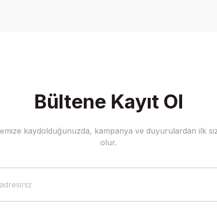
Yorum Yaz
Bültene Kayıt Ol
stemize kaydolduğunuzda, kampanya ve duyurulardan ilk siz
Gönder
olur.