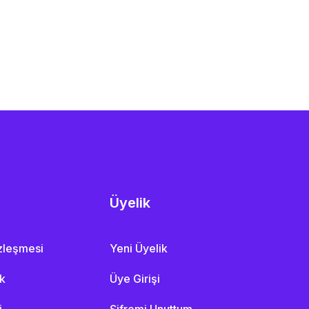
Üyelik
özleşmesi
Yeni Üyelik
ik
Üye Girişi
i
Şifremi Unuttum