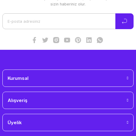
Ürün resmi kalitesiz, bozuk veya görüntülenemiyor.
sizin haberiniz olur.
Ürün açıklamasında eksik bilgiler bulunuyor.
Ürün bilgilerinde hatalar bulunuyor.
Ürün fiyatı diğer sitelerden daha pahalı.
Bu ürüne benzer farklı alternatifler olmalı.
Gönder
Kurumsal
Alışveriş
Üyelik