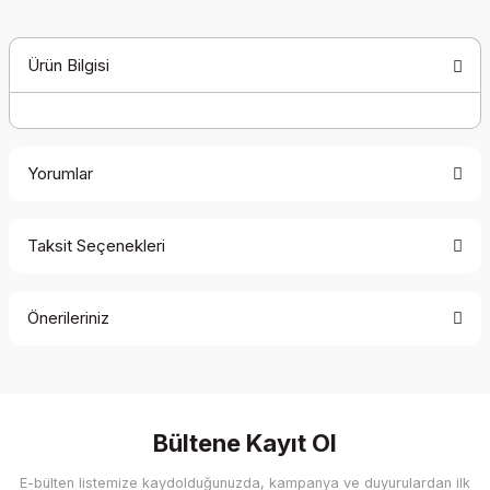
Ürün Bilgisi
Yorumlar
Taksit Seçenekleri
Bu ürüne ilk yorumu siz yapın!
Önerileriniz
Yorum Yaz
Bu ürünün fiyat bilgisi, resim, ürün açıklamalarında ve diğer
konularda yetersiz gördüğünüz noktaları öneri formunu
kullanarak tarafımıza iletebilirsiniz.
Görüş ve önerileriniz için teşekkür ederiz.
Bültene Kayıt Ol
E-bülten listemize kaydolduğunuzda, kampanya ve duyurulardan ilk