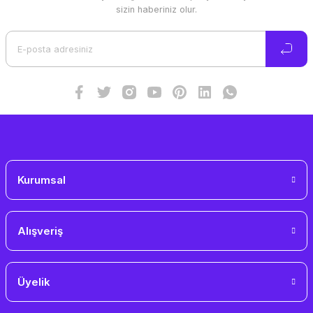
Ürün resmi kalitesiz, bozuk veya görüntülenemiyor.
sizin haberiniz olur.
Ürün açıklamasında eksik bilgiler bulunuyor.
Ürün bilgilerinde hatalar bulunuyor.
Ürün fiyatı diğer sitelerden daha pahalı.
Bu ürüne benzer farklı alternatifler olmalı.
Gönder
Kurumsal
Alışveriş
Üyelik