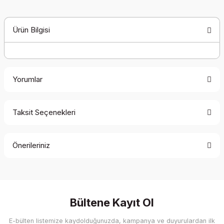
Ürün Bilgisi
Yorumlar
Taksit Seçenekleri
Bu ürüne ilk yorumu siz yapın!
Önerileriniz
Yorum Yaz
Bu ürünün fiyat bilgisi, resim, ürün açıklamalarında ve diğer
konularda yetersiz gördüğünüz noktaları öneri formunu
kullanarak tarafımıza iletebilirsiniz.
Görüş ve önerileriniz için teşekkür ederiz.
Bültene Kayıt Ol
E-bülten listemize kaydolduğunuzda, kampanya ve duyurulardan ilk