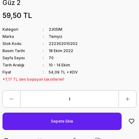
Güz 2
59,50 TL
Kategori
2.KISIM
Marka
Temyiz
Stok Kodu
222302010202
Basım Tarihi
18 Ekim 2022
Sayfa Sayısı
70
Tarih Aralığı
10 - 14 Ekim
Fiyat
54,09 TL + KDV
*7,17 TL den başlayan taksitlerle!!
Sepete Ekle