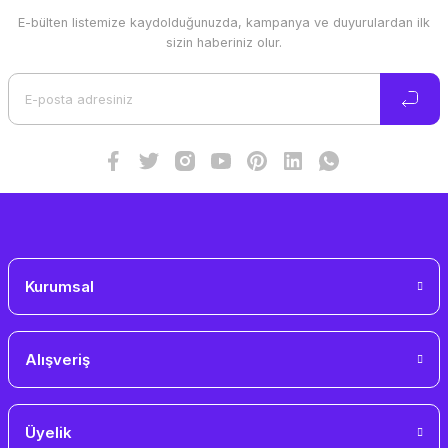
E-bülten listemize kaydolduğunuzda, kampanya ve duyurulardan ilk
Ürün resmi kalitesiz, bozuk veya görüntülenemiyor.
sizin haberiniz olur.
Ürün açıklamasında eksik bilgiler bulunuyor.
Ürün bilgilerinde hatalar bulunuyor.
Ürün fiyatı diğer sitelerden daha pahalı.
Bu ürüne benzer farklı alternatifler olmalı.
Gönder
Kurumsal
Alışveriş
Üyelik