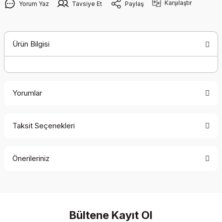
Karşılaştır
Yorum Yaz
Tavsiye Et
Paylaş
Ürün Bilgisi
Yorumlar
Taksit Seçenekleri
Bu ürüne ilk yorumu siz yapın!
Önerileriniz
Yorum Yaz
Bu ürünün fiyat bilgisi, resim, ürün açıklamalarında ve diğer
konularda yetersiz gördüğünüz noktaları öneri formunu
kullanarak tarafımıza iletebilirsiniz.
Görüş ve önerileriniz için teşekkür ederiz.
Bültene Kayıt Ol