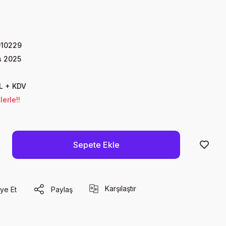
10229
s 2025
L + KDV
erle!!
Sepete Ekle
Karşılaştır
ye Et
Paylaş