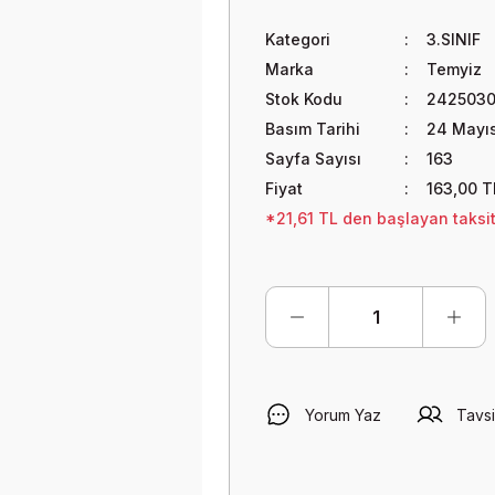
Kategori
3.SINIF
Marka
Temyiz
Stok Kodu
2425030
Basım Tarihi
24 Mayı
Sayfa Sayısı
163
Fiyat
163,00 T
*21,61 TL den başlayan taksitl
Yorum Yaz
Tavsi