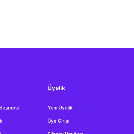
Üyelik
özleşmesi
Yeni Üyelik
ik
Üye Girişi
i
Şifremi Unuttum