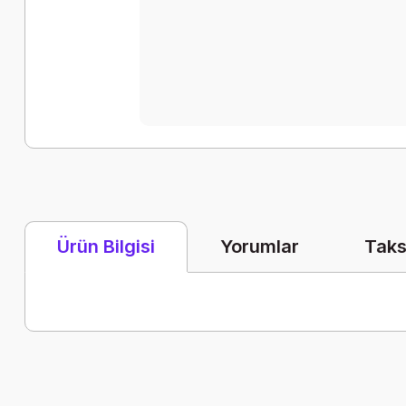
Yorumlar
Taks
Ürün Bilgisi
Bu ürünün fiyat bilgisi, resim, ürün açıklamalarında ve diğer k
Görüş ve önerileriniz için teşekkür ederiz.