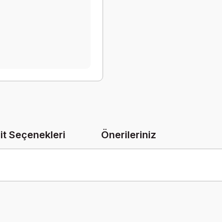
it Seçenekleri
Önerileriniz
onularda yetersiz gördüğünüz noktaları öneri formunu kullanarak tarafımız
Bu ürüne ilk yorumu siz yapın!