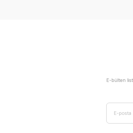
Ürün resmi kalitesiz, bozuk veya görüntülenemiyor.
Ürün açıklamasında eksik bilgiler bulunuyor.
Ürün bilgilerinde hatalar bulunuyor.
Ürün fiyatı diğer sitelerden daha pahalı.
Bu ürüne benzer farklı alternatifler olmalı.
E-bülten li