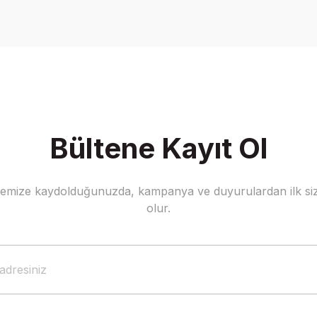
Yorum Yaz
Bültene Kayıt Ol
stemize kaydolduğunuzda, kampanya ve duyurulardan ilk siz
Gönder
olur.