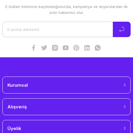
E-bülten listemize kaydolduğunuzda, kampanya ve duyurulardan ilk
Ürün resmi kalitesiz, bozuk veya görüntülenemiyor.
sizin haberiniz olur.
Ürün açıklamasında eksik bilgiler bulunuyor.
Ürün bilgilerinde hatalar bulunuyor.
Ürün fiyatı diğer sitelerden daha pahalı.
Bu ürüne benzer farklı alternatifler olmalı.
Gönder
Kurumsal
Alışveriş
Üyelik