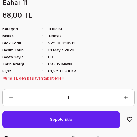
Bahar 11
68,00 TL
Kategori
11.KISIM
Marka
Temyiz
Stok Kodu
222303210211
Basım Tarihi
31 Mayıs 2023
Sayfa Sayısı
80
Tarih Aralığı
08 - 12 Mayıs
Fiyat
61,82 TL + KDV
*8,19 TL den başlayan taksitlerle!!
Sepete Ekle