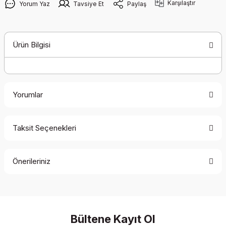
Karşılaştır
Yorum Yaz
Tavsiye Et
Paylaş
Ürün Bilgisi
Yorumlar
Taksit Seçenekleri
Bu ürüne ilk yorumu siz yapın!
Önerileriniz
Yorum Yaz
Bu ürünün fiyat bilgisi, resim, ürün açıklamalarında ve diğer
konularda yetersiz gördüğünüz noktaları öneri formunu
kullanarak tarafımıza iletebilirsiniz.
Görüş ve önerileriniz için teşekkür ederiz.
Bültene Kayıt Ol