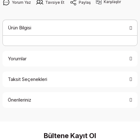
Karşılaştır
Yorum Yaz
Tavsiye Et
Paylaş
Ürün Bilgisi
Yorumlar
Taksit Seçenekleri
Bu ürüne ilk yorumu siz yapın!
Önerileriniz
Yorum Yaz
Bu ürünün fiyat bilgisi, resim, ürün açıklamalarında ve diğer
konularda yetersiz gördüğünüz noktaları öneri formunu
kullanarak tarafımıza iletebilirsiniz.
Görüş ve önerileriniz için teşekkür ederiz.
Bültene Kayıt Ol