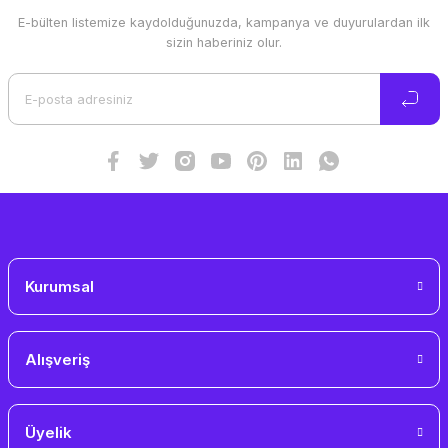
E-bülten listemize kaydolduğunuzda, kampanya ve duyurulardan ilk
Ürün resmi kalitesiz, bozuk veya görüntülenemiyor.
sizin haberiniz olur.
Ürün açıklamasında eksik bilgiler bulunuyor.
Ürün bilgilerinde hatalar bulunuyor.
Ürün fiyatı diğer sitelerden daha pahalı.
Bu ürüne benzer farklı alternatifler olmalı.
Gönder
Kurumsal
Alışveriş
Üyelik