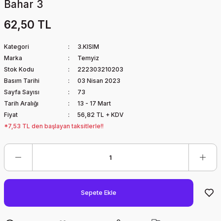
Bahar 3
62,50 TL
Kategori
3.KISIM
Marka
Temyiz
Stok Kodu
222303210203
Basım Tarihi
03 Nisan 2023
Sayfa Sayısı
73
Tarih Aralığı
13 - 17 Mart
Fiyat
56,82 TL + KDV
*7,53 TL den başlayan taksitlerle!!
Sepete Ekle