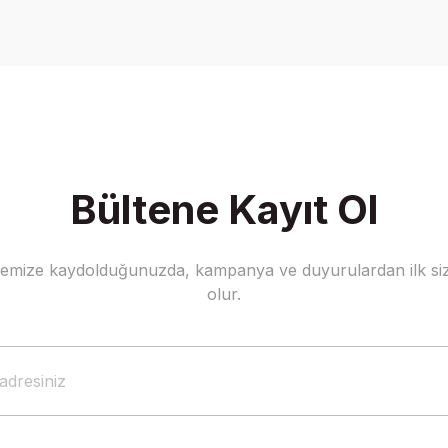
Yorum Yaz
Bültene Kayıt Ol
stemize kaydolduğunuzda, kampanya ve duyurulardan ilk siz
Gönder
olur.