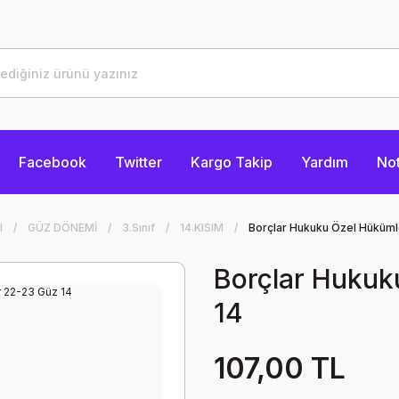
Facebook
Twitter
Kargo Takip
Yardım
Not
I
GÜZ DÖNEMİ
3.Sınıf
14.KISIM
Borçlar Hukuku Özel Hüküml
Borçlar Hukuk
14
107,00 TL