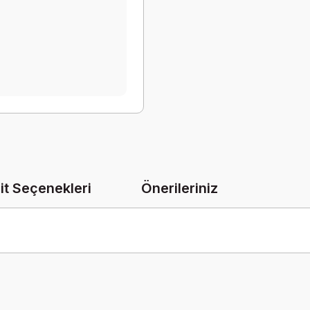
it Seçenekleri
Önerileriniz
onularda yetersiz gördüğünüz noktaları öneri formunu kullanarak tarafımız
Bu ürüne ilk yorumu siz yapın!