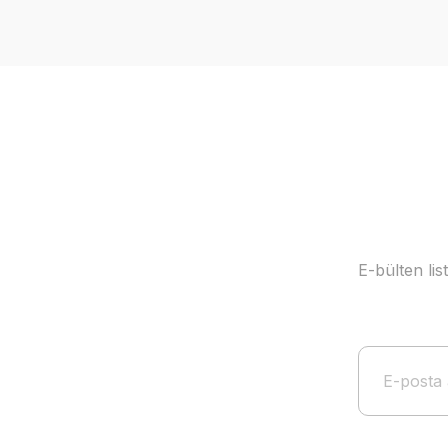
Ürün resmi kalitesiz, bozuk veya görüntülenemiyor.
Ürün açıklamasında eksik bilgiler bulunuyor.
Ürün bilgilerinde hatalar bulunuyor.
Ürün fiyatı diğer sitelerden daha pahalı.
Bu ürüne benzer farklı alternatifler olmalı.
E-bülten li