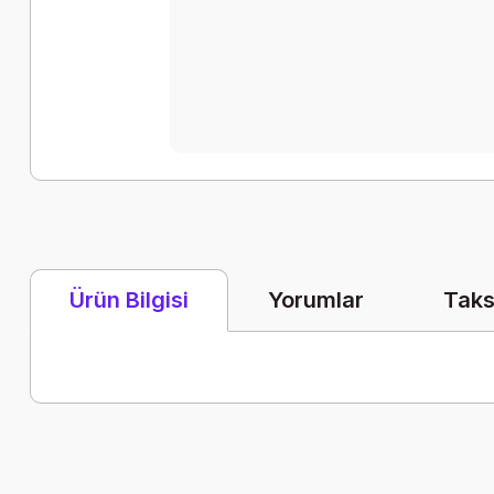
Yorumlar
Taks
Ürün Bilgisi
Bu ürünün fiyat bilgisi, resim, ürün açıklamalarında ve diğer k
Görüş ve önerileriniz için teşekkür ederiz.