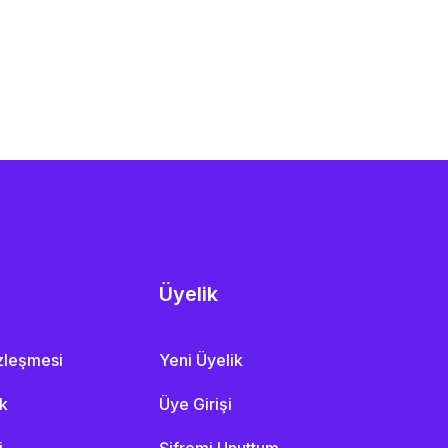
Üyelik
özleşmesi
Yeni Üyelik
ik
Üye Girişi
i
Şifremi Unuttum