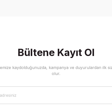
Yorum Yaz
Bültene Kayıt Ol
stemize kaydolduğunuzda, kampanya ve duyurulardan ilk siz
Gönder
olur.