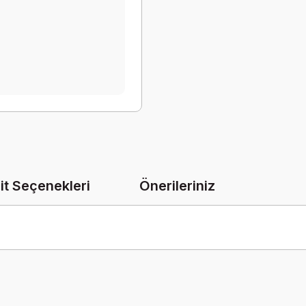
it Seçenekleri
Önerileriniz
onularda yetersiz gördüğünüz noktaları öneri formunu kullanarak tarafımız
Bu ürüne ilk yorumu siz yapın!