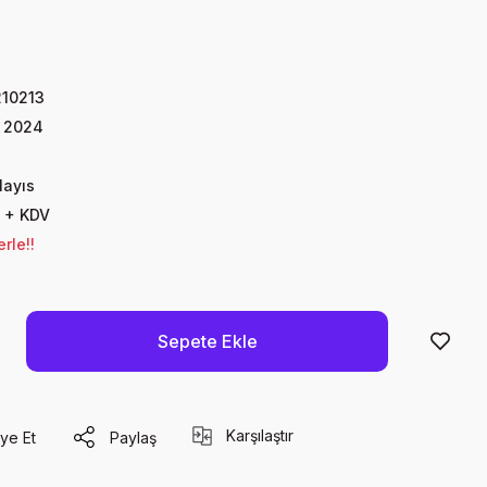
10213
s 2024
Mayıs
 + KDV
rle!!
Sepete Ekle
Karşılaştır
ye Et
Paylaş