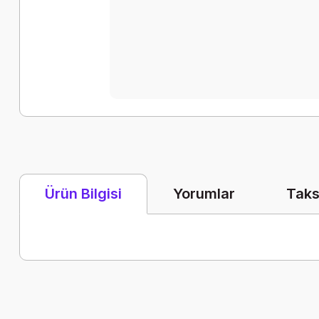
Yorumlar
Taks
Ürün Bilgisi
Bu ürünün fiyat bilgisi, resim, ürün açıklamalarında ve diğer k
Görüş ve önerileriniz için teşekkür ederiz.