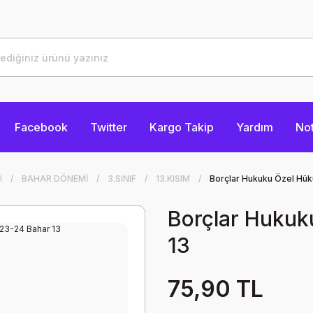
Facebook
Twitter
Kargo Takip
Yardım
Not
I
BAHAR DÖNEMİ
3.SINIF
13.KISIM
Borçlar Hukuku Özel Hük
Borçlar Hukuk
13
75,90 TL