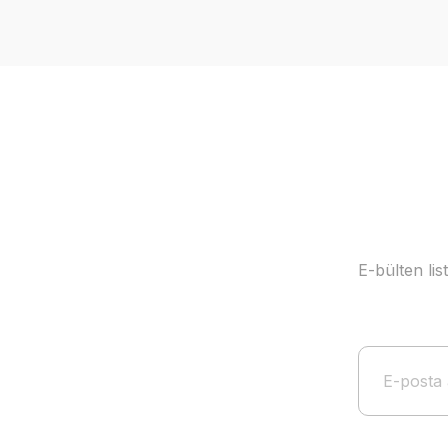
Ürün resmi kalitesiz, bozuk veya görüntülenemiyor.
Ürün açıklamasında eksik bilgiler bulunuyor.
Ürün bilgilerinde hatalar bulunuyor.
Ürün fiyatı diğer sitelerden daha pahalı.
Bu ürüne benzer farklı alternatifler olmalı.
E-bülten li