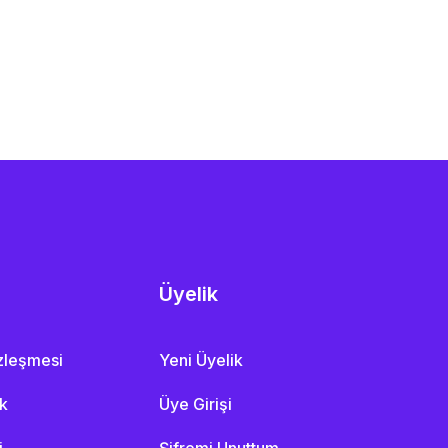
Üyelik
özleşmesi
Yeni Üyelik
ik
Üye Girişi
i
Şifremi Unuttum