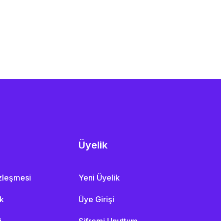
Üyelik
özleşmesi
Yeni Üyelik
ik
Üye Girişi
i
Şifremi Unuttum