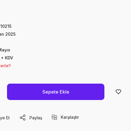
10215
an 2025
Mayıs
 + KDV
erle!!
Sepete Ekle
Karşılaştır
ye Et
Paylaş