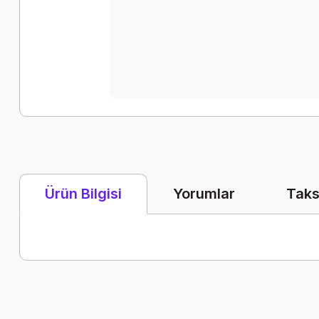
Yorumlar
Taks
Ürün Bilgisi
Bu ürünün fiyat bilgisi, resim, ürün açıklamalarında ve diğer k
Görüş ve önerileriniz için teşekkür ederiz.