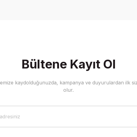
Yorum Yaz
Bültene Kayıt Ol
stemize kaydolduğunuzda, kampanya ve duyurulardan ilk siz
Gönder
olur.