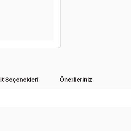
it Seçenekleri
Önerileriniz
onularda yetersiz gördüğünüz noktaları öneri formunu kullanarak tarafımız
Bu ürüne ilk yorumu siz yapın!