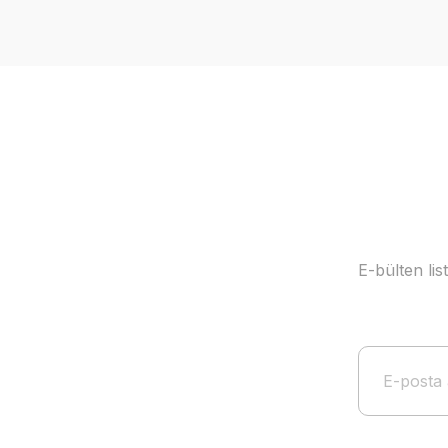
Ürün resmi kalitesiz, bozuk veya görüntülenemiyor.
Ürün açıklamasında eksik bilgiler bulunuyor.
Ürün bilgilerinde hatalar bulunuyor.
Ürün fiyatı diğer sitelerden daha pahalı.
Bu ürüne benzer farklı alternatifler olmalı.
E-bülten li