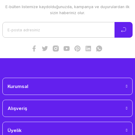
E-bülten listemize kaydolduğunuzda, kampanya ve duyurulardan ilk
Ürün resmi kalitesiz, bozuk veya görüntülenemiyor.
sizin haberiniz olur.
Ürün açıklamasında eksik bilgiler bulunuyor.
Ürün bilgilerinde hatalar bulunuyor.
Ürün fiyatı diğer sitelerden daha pahalı.
Bu ürüne benzer farklı alternatifler olmalı.
Gönder
Kurumsal
Alışveriş
Üyelik