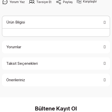
Karşılaştır
Yorum Yaz
Tavsiye Et
Paylaş
Ürün Bilgisi
Yorumlar
Taksit Seçenekleri
Bu ürüne ilk yorumu siz yapın!
Önerileriniz
Yorum Yaz
Bu ürünün fiyat bilgisi, resim, ürün açıklamalarında ve diğer
konularda yetersiz gördüğünüz noktaları öneri formunu
kullanarak tarafımıza iletebilirsiniz.
Görüş ve önerileriniz için teşekkür ederiz.
Bültene Kayıt Ol