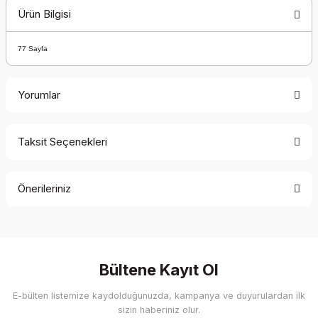
Ürün Bilgisi
77 Sayfa
Yorumlar
Taksit Seçenekleri
Bu ürüne ilk yorumu siz yapın!
Önerileriniz
Yorum Yaz
Bu ürünün fiyat bilgisi, resim, ürün açıklamalarında ve diğer
konularda yetersiz gördüğünüz noktaları öneri formunu
kullanarak tarafımıza iletebilirsiniz.
Görüş ve önerileriniz için teşekkür ederiz.
Bültene Kayıt Ol
E-bülten listemize kaydolduğunuzda, kampanya ve duyurulardan ilk
Ürün resmi kalitesiz, bozuk veya görüntülenemiyor.
sizin haberiniz olur.