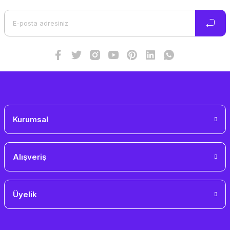
Ürün açıklamasında eksik bilgiler bulunuyor.
Ürün bilgilerinde hatalar bulunuyor.
Ürün fiyatı diğer sitelerden daha pahalı.
Bu ürüne benzer farklı alternatifler olmalı.
Gönder
Kurumsal
Alışveriş
Üyelik