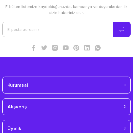
E-bülten listemize kaydolduğunuzda, kampanya ve duyurulardan ilk
Ürün resmi kalitesiz, bozuk veya görüntülenemiyor.
sizin haberiniz olur.
Ürün açıklamasında eksik bilgiler bulunuyor.
Ürün bilgilerinde hatalar bulunuyor.
Ürün fiyatı diğer sitelerden daha pahalı.
Bu ürüne benzer farklı alternatifler olmalı.
Gönder
Kurumsal
Alışveriş
Üyelik