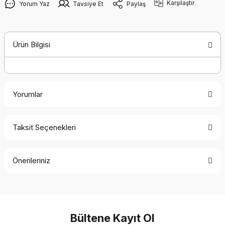
Karşılaştır
Yorum Yaz
Tavsiye Et
Paylaş
Ürün Bilgisi
Yorumlar
Taksit Seçenekleri
Bu ürüne ilk yorumu siz yapın!
Önerileriniz
Yorum Yaz
Bu ürünün fiyat bilgisi, resim, ürün açıklamalarında ve diğer
konularda yetersiz gördüğünüz noktaları öneri formunu
kullanarak tarafımıza iletebilirsiniz.
Görüş ve önerileriniz için teşekkür ederiz.
Bültene Kayıt Ol