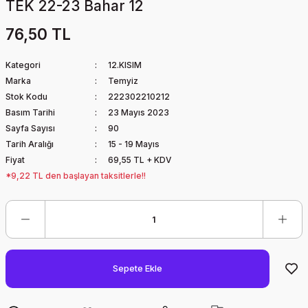
TEK 22-23 Bahar 12
76,50 TL
Kategori
12.KISIM
Marka
Temyiz
Stok Kodu
222302210212
Basım Tarihi
23 Mayıs 2023
Sayfa Sayısı
90
Tarih Aralığı
15 - 19 Mayıs
Fiyat
69,55 TL + KDV
*9,22 TL den başlayan taksitlerle!!
Sepete Ekle