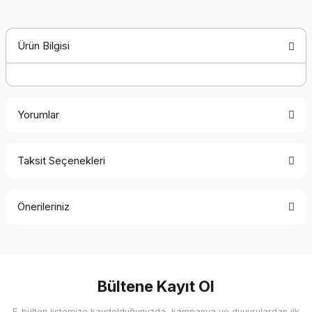
Ürün Bilgisi
Yorumlar
Taksit Seçenekleri
Bu ürüne ilk yorumu siz yapın!
Önerileriniz
Yorum Yaz
Bu ürünün fiyat bilgisi, resim, ürün açıklamalarında ve diğer
konularda yetersiz gördüğünüz noktaları öneri formunu
kullanarak tarafımıza iletebilirsiniz.
Görüş ve önerileriniz için teşekkür ederiz.
Bültene Kayıt Ol
E-bülten listemize kaydolduğunuzda, kampanya ve duyurulardan ilk