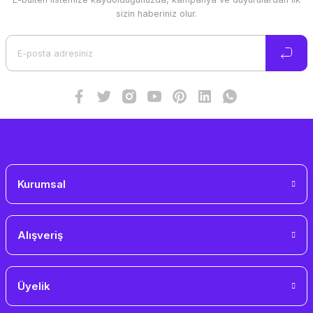
Ürün resmi kalitesiz, bozuk veya görüntülenemiyor.
sizin haberiniz olur.
Ürün açıklamasında eksik bilgiler bulunuyor.
Ürün bilgilerinde hatalar bulunuyor.
Ürün fiyatı diğer sitelerden daha pahalı.
Bu ürüne benzer farklı alternatifler olmalı.
Gönder
Kurumsal
Alışveriş
Üyelik