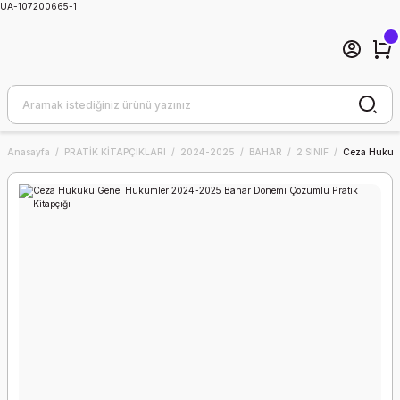
UA-107200665-1
Anasayfa
PRATİK KİTAPÇIKLARI
2024-2025
BAHAR
2.SINIF
Ceza Hukuku