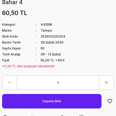
Bahar 4
60,50 TL
Kategori
4.KISIM
Marka
Temyiz
Stok Kodu
252602220204
Basım Tarihi
26 Şubat 2026
Sayfa Sayısı
65
Tarih Aralığı
09 - 13 Şubat
Fiyat
55,00 TL + KDV
*7,29 TL den başlayan taksitlerle!!
Sepete Ekle