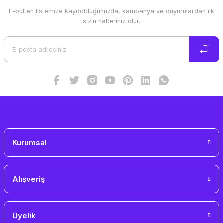
E-bülten listemize kaydolduğunuzda, kampanya ve duyurulardan ilk
Ürün resmi kalitesiz, bozuk veya görüntülenemiyor.
sizin haberiniz olur.
Ürün açıklamasında eksik bilgiler bulunuyor.
Ürün bilgilerinde hatalar bulunuyor.
Ürün fiyatı diğer sitelerden daha pahalı.
Bu ürüne benzer farklı alternatifler olmalı.
Gönder
Kurumsal
Alışveriş
Üyelik