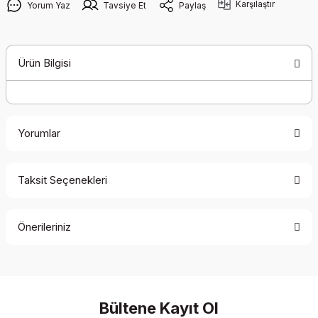
Karşılaştır
Yorum Yaz
Tavsiye Et
Paylaş
Ürün Bilgisi
Yorumlar
Taksit Seçenekleri
Bu ürüne ilk yorumu siz yapın!
Önerileriniz
Yorum Yaz
Bu ürünün fiyat bilgisi, resim, ürün açıklamalarında ve diğer
konularda yetersiz gördüğünüz noktaları öneri formunu
kullanarak tarafımıza iletebilirsiniz.
Görüş ve önerileriniz için teşekkür ederiz.
Bültene Kayıt Ol