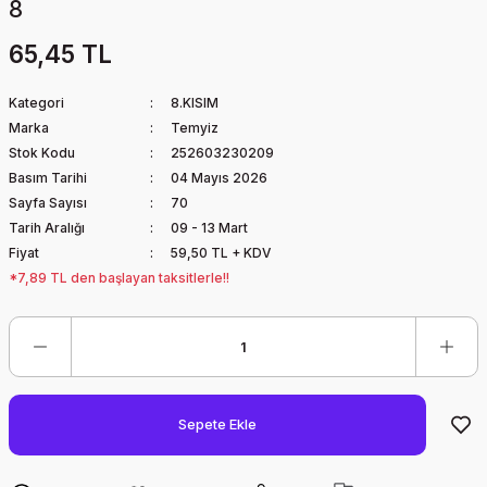
8
65,45 TL
Kategori
8.KISIM
Marka
Temyiz
Stok Kodu
252603230209
Basım Tarihi
04 Mayıs 2026
Sayfa Sayısı
70
Tarih Aralığı
09 - 13 Mart
Fiyat
59,50 TL + KDV
*7,89 TL den başlayan taksitlerle!!
Sepete Ekle