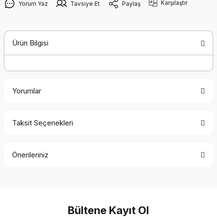
Karşılaştır
Yorum Yaz
Tavsiye Et
Paylaş
Ürün Bilgisi
Yorumlar
Taksit Seçenekleri
Bu ürüne ilk yorumu siz yapın!
Önerileriniz
Yorum Yaz
Bu ürünün fiyat bilgisi, resim, ürün açıklamalarında ve diğer
konularda yetersiz gördüğünüz noktaları öneri formunu
kullanarak tarafımıza iletebilirsiniz.
Görüş ve önerileriniz için teşekkür ederiz.
Bültene Kayıt Ol