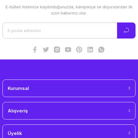
E-bülten listemize kaydolduğunuzda, kampanya ve duyurulardan ilk
Ürün resmi kalitesiz, bozuk veya görüntülenemiyor.
sizin haberiniz olur.
Ürün açıklamasında eksik bilgiler bulunuyor.
Ürün bilgilerinde hatalar bulunuyor.
Ürün fiyatı diğer sitelerden daha pahalı.
Bu ürüne benzer farklı alternatifler olmalı.
Gönder
Kurumsal
Alışveriş
Üyelik