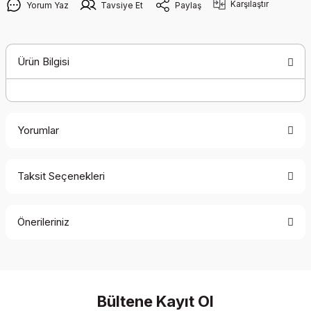
Karşılaştır
Yorum Yaz
Tavsiye Et
Paylaş
Ürün Bilgisi
Yorumlar
Taksit Seçenekleri
Bu ürüne ilk yorumu siz yapın!
Önerileriniz
Yorum Yaz
Bu ürünün fiyat bilgisi, resim, ürün açıklamalarında ve diğer
konularda yetersiz gördüğünüz noktaları öneri formunu
kullanarak tarafımıza iletebilirsiniz.
Görüş ve önerileriniz için teşekkür ederiz.
Bültene Kayıt Ol