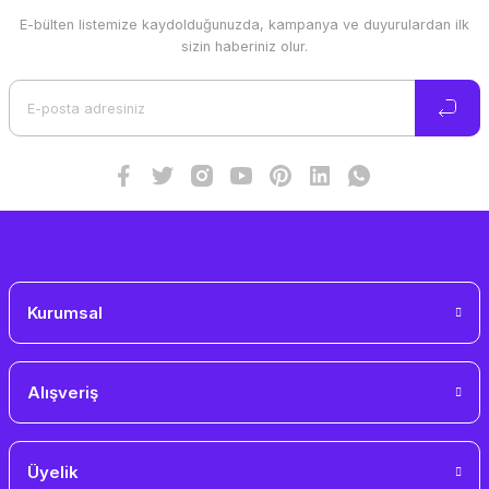
E-bülten listemize kaydolduğunuzda, kampanya ve duyurulardan ilk
Ürün resmi kalitesiz, bozuk veya görüntülenemiyor.
sizin haberiniz olur.
Ürün açıklamasında eksik bilgiler bulunuyor.
Ürün bilgilerinde hatalar bulunuyor.
Ürün fiyatı diğer sitelerden daha pahalı.
Bu ürüne benzer farklı alternatifler olmalı.
Gönder
Kurumsal
Alışveriş
Üyelik