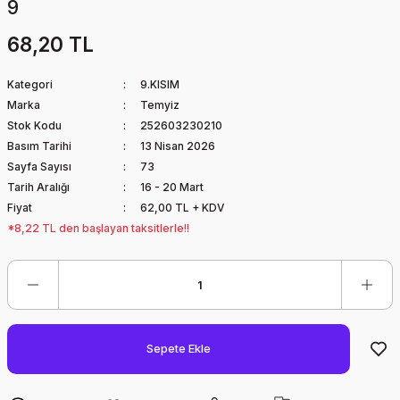
9
68,20 TL
Kategori
9.KISIM
Marka
Temyiz
Stok Kodu
252603230210
Basım Tarihi
13 Nisan 2026
Sayfa Sayısı
73
Tarih Aralığı
16 - 20 Mart
Fiyat
62,00 TL + KDV
*8,22 TL den başlayan taksitlerle!!
Sepete Ekle