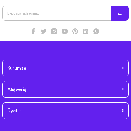
Ürün açıklamasında eksik bilgiler bulunuyor.
Ürün bilgilerinde hatalar bulunuyor.
Ürün fiyatı diğer sitelerden daha pahalı.
Bu ürüne benzer farklı alternatifler olmalı.
Gönder
Kurumsal
Alışveriş
Üyelik