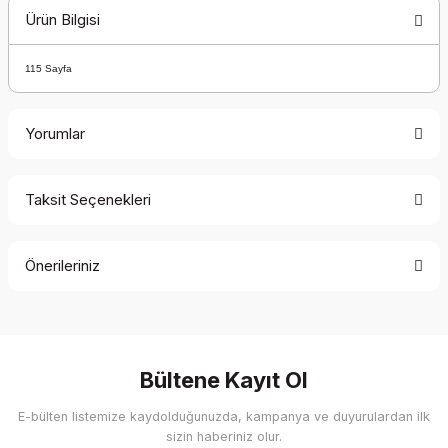
Ürün Bilgisi
115 Sayfa
Yorumlar
Taksit Seçenekleri
Bu ürüne ilk yorumu siz yapın!
Önerileriniz
Yorum Yaz
Bu ürünün fiyat bilgisi, resim, ürün açıklamalarında ve diğer
konularda yetersiz gördüğünüz noktaları öneri formunu
kullanarak tarafımıza iletebilirsiniz.
Görüş ve önerileriniz için teşekkür ederiz.
Bültene Kayıt Ol
E-bülten listemize kaydolduğunuzda, kampanya ve duyurulardan ilk
Ürün resmi kalitesiz, bozuk veya görüntülenemiyor.
sizin haberiniz olur.