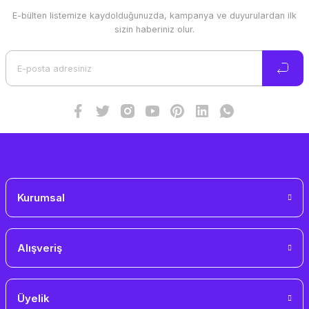
E-bülten listemize kaydolduğunuzda, kampanya ve duyurulardan ilk
Ürün resmi kalitesiz, bozuk veya görüntülenemiyor.
sizin haberiniz olur.
Ürün açıklamasında eksik bilgiler bulunuyor.
Ürün bilgilerinde hatalar bulunuyor.
Ürün fiyatı diğer sitelerden daha pahalı.
Bu ürüne benzer farklı alternatifler olmalı.
Gönder
Kurumsal
Alışveriş
Üyelik