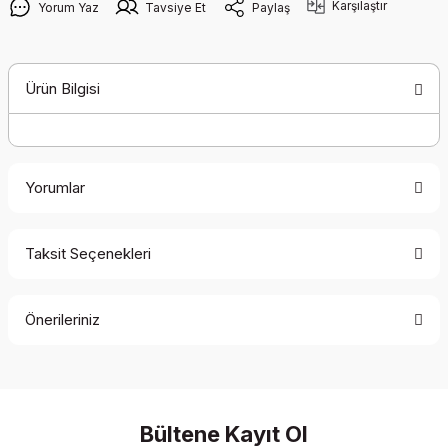
Karşılaştır
Yorum Yaz
Tavsiye Et
Paylaş
Ürün Bilgisi
Yorumlar
Taksit Seçenekleri
Bu ürüne ilk yorumu siz yapın!
Önerileriniz
Yorum Yaz
Bu ürünün fiyat bilgisi, resim, ürün açıklamalarında ve diğer
konularda yetersiz gördüğünüz noktaları öneri formunu
kullanarak tarafımıza iletebilirsiniz.
Görüş ve önerileriniz için teşekkür ederiz.
Bültene Kayıt Ol