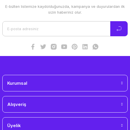
E-bülten listemize kaydolduğunuzda, kampanya ve duyurulardan ilk
Ürün resmi kalitesiz, bozuk veya görüntülenemiyor.
sizin haberiniz olur.
Ürün açıklamasında eksik bilgiler bulunuyor.
Ürün bilgilerinde hatalar bulunuyor.
Ürün fiyatı diğer sitelerden daha pahalı.
Bu ürüne benzer farklı alternatifler olmalı.
Gönder
Kurumsal
Alışveriş
Üyelik