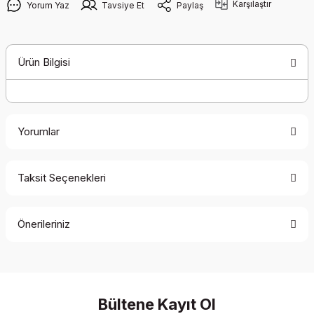
Karşılaştır
Yorum Yaz
Tavsiye Et
Paylaş
Ürün Bilgisi
Yorumlar
Taksit Seçenekleri
Bu ürüne ilk yorumu siz yapın!
Önerileriniz
Yorum Yaz
Bu ürünün fiyat bilgisi, resim, ürün açıklamalarında ve diğer
konularda yetersiz gördüğünüz noktaları öneri formunu
kullanarak tarafımıza iletebilirsiniz.
Görüş ve önerileriniz için teşekkür ederiz.
Bültene Kayıt Ol