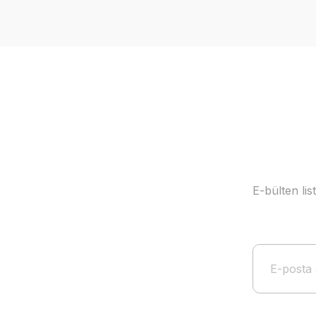
Ürün resmi kalitesiz, bozuk veya görüntülenemiyor.
Ürün açıklamasında eksik bilgiler bulunuyor.
Ürün bilgilerinde hatalar bulunuyor.
Ürün fiyatı diğer sitelerden daha pahalı.
Bu ürüne benzer farklı alternatifler olmalı.
E-bülten li