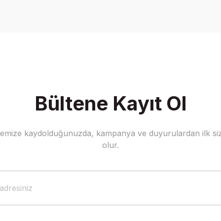
Yorum Yaz
Bültene Kayıt Ol
stemize kaydolduğunuzda, kampanya ve duyurulardan ilk siz
Gönder
olur.