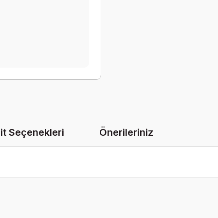
it Seçenekleri
Önerileriniz
onularda yetersiz gördüğünüz noktaları öneri formunu kullanarak tarafımız
Bu ürüne ilk yorumu siz yapın!