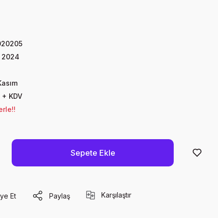
020205
m 2024
Kasım
 + KDV
rle!!
Sepete Ekle
Karşılaştır
ye Et
Paylaş