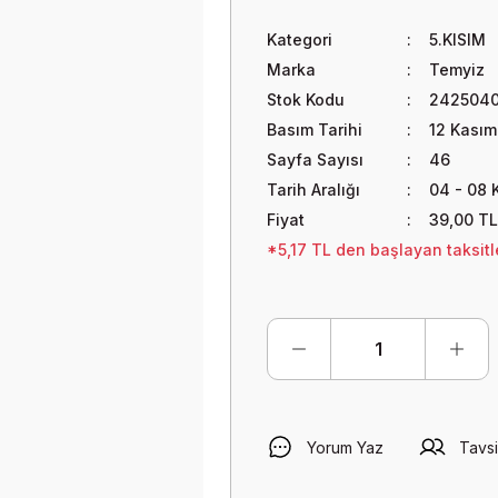
Kategori
5.KISIM
Marka
Temyiz
Stok Kodu
242504
Basım Tarihi
12 Kası
Sayfa Sayısı
46
Tarih Aralığı
04 - 08 
Fiyat
39,00 TL
*5,17 TL den başlayan taksitle
Yorum Yaz
Tavsi