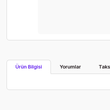
Yorumlar
Taks
Ürün Bilgisi
Bu ürünün fiyat bilgisi, resim, ürün açıklamalarında ve diğer k
Görüş ve önerileriniz için teşekkür ederiz.