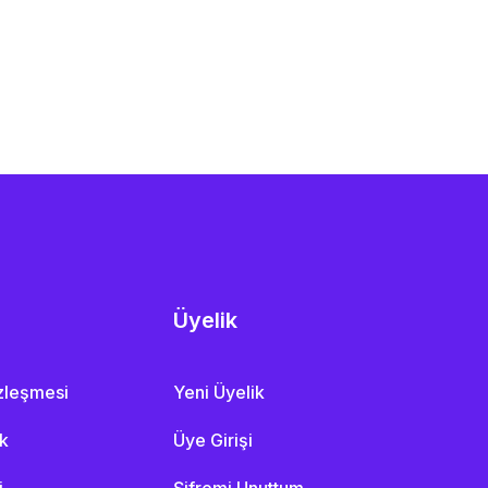
Üyelik
özleşmesi
Yeni Üyelik
ik
Üye Girişi
i
Şifremi Unuttum