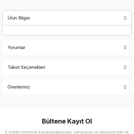
Ürün Bilgisi
Yorumlar
Taksit Seçenekleri
Bu ürüne ilk yorumu siz yapın!
Önerileriniz
Yorum Yaz
Bu ürünün fiyat bilgisi, resim, ürün açıklamalarında ve diğer
konularda yetersiz gördüğünüz noktaları öneri formunu
kullanarak tarafımıza iletebilirsiniz.
Görüş ve önerileriniz için teşekkür ederiz.
Bültene Kayıt Ol
E-bülten listemize kaydolduğunuzda, kampanya ve duyurulardan ilk