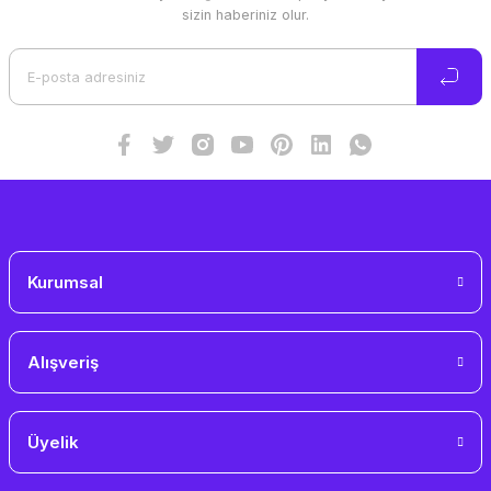
Ürün resmi kalitesiz, bozuk veya görüntülenemiyor.
sizin haberiniz olur.
Ürün açıklamasında eksik bilgiler bulunuyor.
Ürün bilgilerinde hatalar bulunuyor.
Ürün fiyatı diğer sitelerden daha pahalı.
Bu ürüne benzer farklı alternatifler olmalı.
Gönder
Kurumsal
Alışveriş
Üyelik