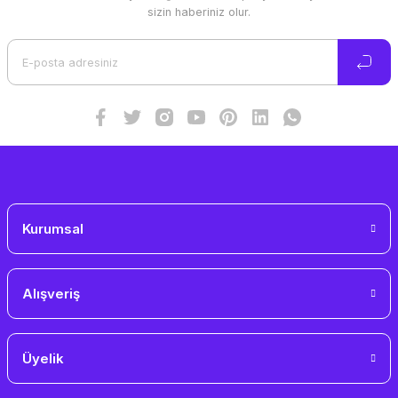
Ürün resmi kalitesiz, bozuk veya görüntülenemiyor.
sizin haberiniz olur.
Ürün açıklamasında eksik bilgiler bulunuyor.
Ürün bilgilerinde hatalar bulunuyor.
Ürün fiyatı diğer sitelerden daha pahalı.
Bu ürüne benzer farklı alternatifler olmalı.
Gönder
Kurumsal
Alışveriş
Üyelik