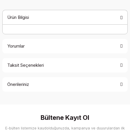
Ürün Bilgisi
Yorumlar
Taksit Seçenekleri
Bu ürüne ilk yorumu siz yapın!
Önerileriniz
Yorum Yaz
Bu ürünün fiyat bilgisi, resim, ürün açıklamalarında ve diğer
konularda yetersiz gördüğünüz noktaları öneri formunu
kullanarak tarafımıza iletebilirsiniz.
Görüş ve önerileriniz için teşekkür ederiz.
Bültene Kayıt Ol
E-bülten listemize kaydolduğunuzda, kampanya ve duyurulardan ilk