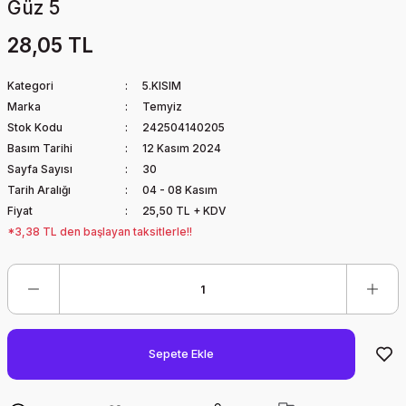
Güz 5
28,05 TL
Kategori
5.KISIM
Marka
Temyiz
Stok Kodu
242504140205
Basım Tarihi
12 Kasım 2024
Sayfa Sayısı
30
Tarih Aralığı
04 - 08 Kasım
Fiyat
25,50 TL + KDV
*3,38 TL den başlayan taksitlerle!!
Sepete Ekle