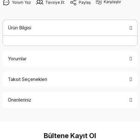
Karşılaştır
Yorum Yaz
Tavsiye Et
Paylaş
Ürün Bilgisi
Yorumlar
Taksit Seçenekleri
Bu ürüne ilk yorumu siz yapın!
Önerileriniz
Yorum Yaz
Bu ürünün fiyat bilgisi, resim, ürün açıklamalarında ve diğer
konularda yetersiz gördüğünüz noktaları öneri formunu
kullanarak tarafımıza iletebilirsiniz.
Görüş ve önerileriniz için teşekkür ederiz.
Bültene Kayıt Ol