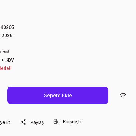
240205
n 2026
Şubat
 + KDV
erle!!
Sepete Ekle
Karşılaştır
ye Et
Paylaş