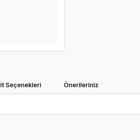
it Seçenekleri
Önerileriniz
onularda yetersiz gördüğünüz noktaları öneri formunu kullanarak tarafımız
Bu ürüne ilk yorumu siz yapın!