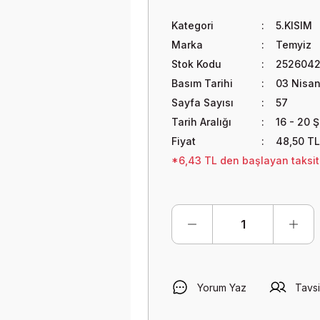
Kategori
5.KISIM
Marka
Temyiz
Stok Kodu
252604
Basım Tarihi
03 Nisa
Sayfa Sayısı
57
Tarih Aralığı
16 - 20 
Fiyat
48,50 TL
*6,43 TL den başlayan taksitl
Yorum Yaz
Tavsi