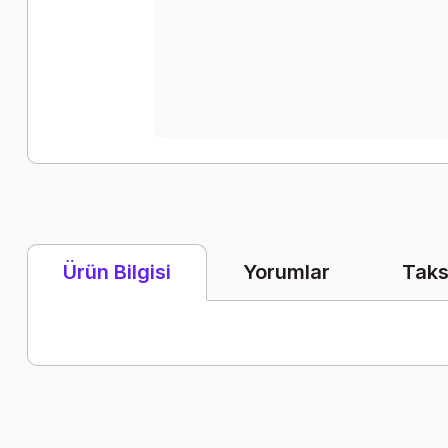
Yorumlar
Taks
Ürün Bilgisi
Bu ürünün fiyat bilgisi, resim, ürün açıklamalarında ve diğer k
Görüş ve önerileriniz için teşekkür ederiz.