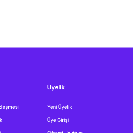
Üyelik
özleşmesi
Yeni Üyelik
ik
Üye Girişi
i
Şifremi Unuttum