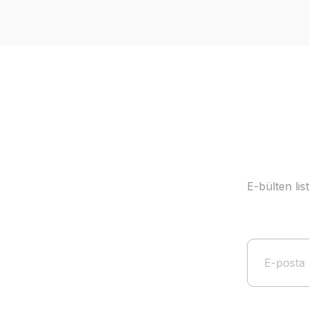
Ürün resmi kalitesiz, bozuk veya görüntülenemiyor.
Ürün açıklamasında eksik bilgiler bulunuyor.
Ürün bilgilerinde hatalar bulunuyor.
Ürün fiyatı diğer sitelerden daha pahalı.
Bu ürüne benzer farklı alternatifler olmalı.
E-bülten li