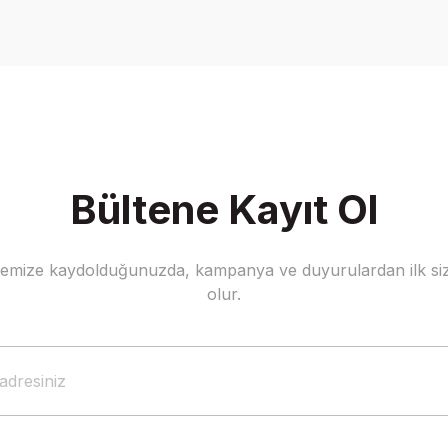
Yorum Yaz
Bültene Kayıt Ol
stemize kaydolduğunuzda, kampanya ve duyurulardan ilk siz
Gönder
olur.