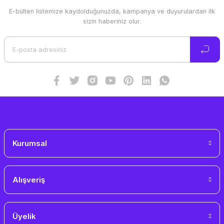
E-bülten listemize kaydolduğunuzda, kampanya ve duyurulardan ilk
Ürün resmi kalitesiz, bozuk veya görüntülenemiyor.
sizin haberiniz olur.
Ürün açıklamasında eksik bilgiler bulunuyor.
Ürün bilgilerinde hatalar bulunuyor.
Ürün fiyatı diğer sitelerden daha pahalı.
Bu ürüne benzer farklı alternatifler olmalı.
Gönder
Kurumsal
Alışveriş
Üyelik