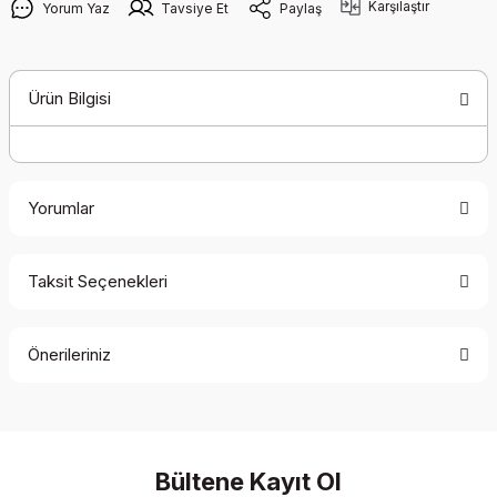
Karşılaştır
Yorum Yaz
Tavsiye Et
Paylaş
Ürün Bilgisi
Yorumlar
Taksit Seçenekleri
Bu ürüne ilk yorumu siz yapın!
Önerileriniz
Yorum Yaz
Bu ürünün fiyat bilgisi, resim, ürün açıklamalarında ve diğer
konularda yetersiz gördüğünüz noktaları öneri formunu
kullanarak tarafımıza iletebilirsiniz.
Görüş ve önerileriniz için teşekkür ederiz.
Bültene Kayıt Ol