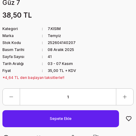
Güz 7
38,50 TL
Kategori
7.KISIM
Marka
Temyiz
Stok Kodu
252604140207
Basım Tarihi
08 Aralık 2025
Sayfa Sayısı
41
Tarih Aralığı
03 - 07 Kasım
Fiyat
35,00 TL + KDV
*4,64 TL den başlayan taksitlerle!!
Sepete Ekle