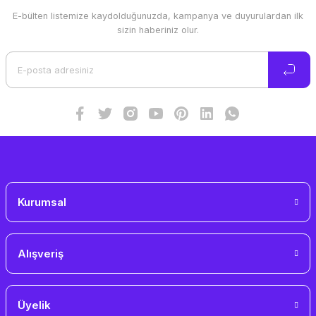
E-bülten listemize kaydolduğunuzda, kampanya ve duyurulardan ilk
Ürün resmi kalitesiz, bozuk veya görüntülenemiyor.
sizin haberiniz olur.
Ürün açıklamasında eksik bilgiler bulunuyor.
Ürün bilgilerinde hatalar bulunuyor.
Ürün fiyatı diğer sitelerden daha pahalı.
Bu ürüne benzer farklı alternatifler olmalı.
Gönder
Kurumsal
Alışveriş
Üyelik