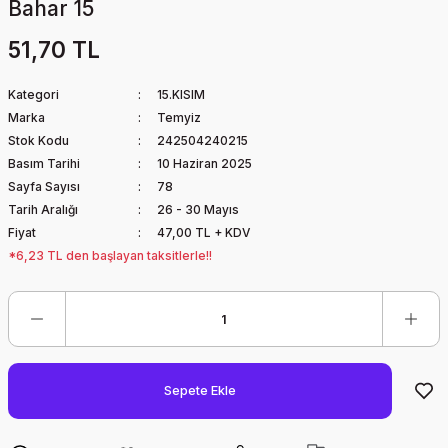
Bahar 15
51,70 TL
Kategori
15.KISIM
Marka
Temyiz
Stok Kodu
242504240215
Basım Tarihi
10 Haziran 2025
Sayfa Sayısı
78
Tarih Aralığı
26 - 30 Mayıs
Fiyat
47,00 TL + KDV
*6,23 TL den başlayan taksitlerle!!
Sepete Ekle