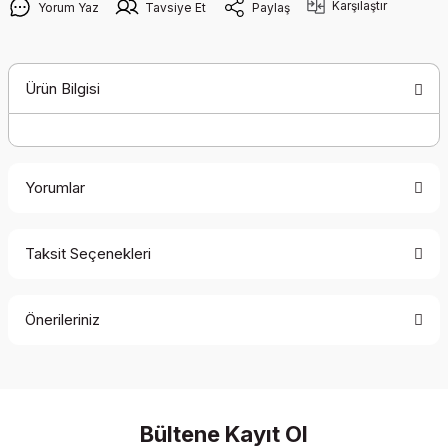
Karşılaştır
Yorum Yaz
Tavsiye Et
Paylaş
Ürün Bilgisi
Yorumlar
Taksit Seçenekleri
Bu ürüne ilk yorumu siz yapın!
Önerileriniz
Yorum Yaz
Bu ürünün fiyat bilgisi, resim, ürün açıklamalarında ve diğer
konularda yetersiz gördüğünüz noktaları öneri formunu
kullanarak tarafımıza iletebilirsiniz.
Görüş ve önerileriniz için teşekkür ederiz.
Bültene Kayıt Ol