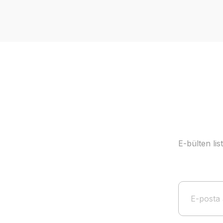
Ürün resmi kalitesiz, bozuk veya görüntülenemiyor.
Ürün açıklamasında eksik bilgiler bulunuyor.
Ürün bilgilerinde hatalar bulunuyor.
Ürün fiyatı diğer sitelerden daha pahalı.
Bu ürüne benzer farklı alternatifler olmalı.
E-bülten li