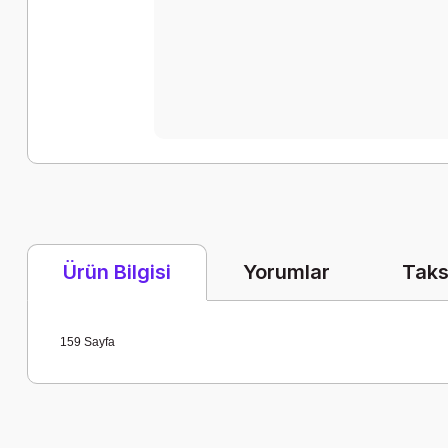
Yorumlar
Taks
Ürün Bilgisi
159 Sayfa
Bu ürünün fiyat bilgisi, resim, ürün açıklamalarında ve diğer k
Görüş ve önerileriniz için teşekkür ederiz.