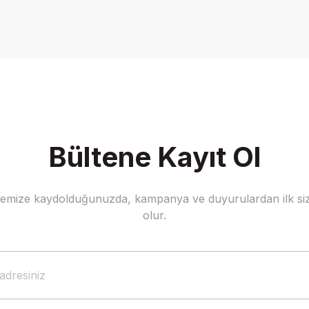
Bu ürüne ilk yorumu siz yapın!
Yorum Yaz
Bültene Kayıt Ol
stemize kaydolduğunuzda, kampanya ve duyurulardan ilk siz
Gönder
olur.