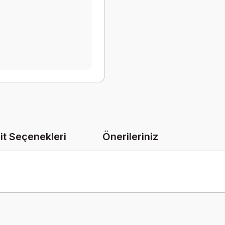
it Seçenekleri
Önerileriniz
onularda yetersiz gördüğünüz noktaları öneri formunu kullanarak tarafımız