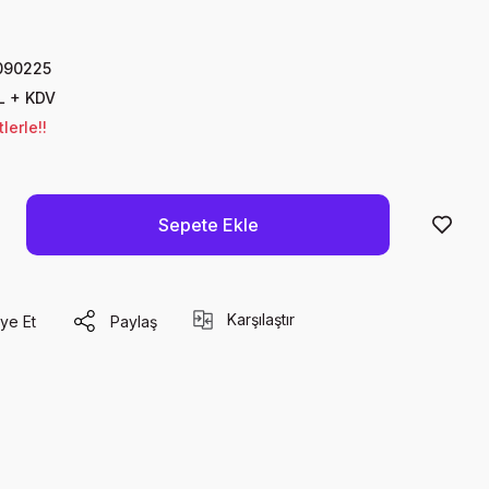
090225
L + KDV
lerle!!
Sepete Ekle
Karşılaştır
ye Et
Paylaş