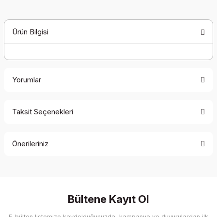
Ürün Bilgisi
Yorumlar
Taksit Seçenekleri
Bu ürüne ilk yorumu siz yapın!
Önerileriniz
Yorum Yaz
Bu ürünün fiyat bilgisi, resim, ürün açıklamalarında ve diğer
konularda yetersiz gördüğünüz noktaları öneri formunu
kullanarak tarafımıza iletebilirsiniz.
Görüş ve önerileriniz için teşekkür ederiz.
Bültene Kayıt Ol
E-bülten listemize kaydolduğunuzda, kampanya ve duyurulardan ilk