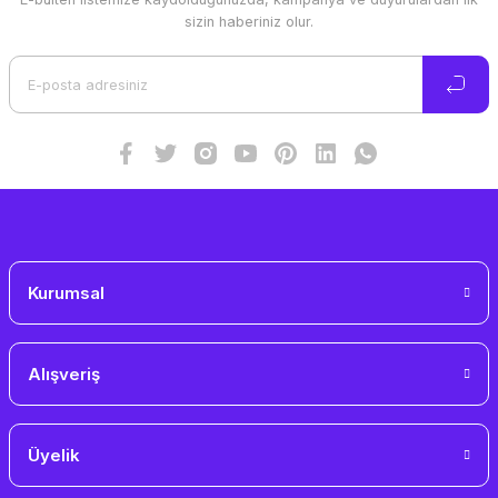
Ürün resmi kalitesiz, bozuk veya görüntülenemiyor.
sizin haberiniz olur.
Ürün açıklamasında eksik bilgiler bulunuyor.
Ürün bilgilerinde hatalar bulunuyor.
Ürün fiyatı diğer sitelerden daha pahalı.
Bu ürüne benzer farklı alternatifler olmalı.
Gönder
Kurumsal
Alışveriş
Üyelik