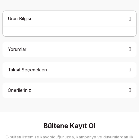
Ürün Bilgisi
Yorumlar
Taksit Seçenekleri
Bu ürüne ilk yorumu siz yapın!
Önerileriniz
Yorum Yaz
Bu ürünün fiyat bilgisi, resim, ürün açıklamalarında ve diğer
konularda yetersiz gördüğünüz noktaları öneri formunu
kullanarak tarafımıza iletebilirsiniz.
Görüş ve önerileriniz için teşekkür ederiz.
Bültene Kayıt Ol
E-bülten listemize kaydolduğunuzda, kampanya ve duyurulardan ilk