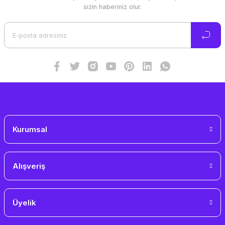
Ürün resmi kalitesiz, bozuk veya görüntülenemiyor.
sizin haberiniz olur.
Ürün açıklamasında eksik bilgiler bulunuyor.
Ürün bilgilerinde hatalar bulunuyor.
Ürün fiyatı diğer sitelerden daha pahalı.
Bu ürüne benzer farklı alternatifler olmalı.
Gönder
Kurumsal
Alışveriş
Üyelik