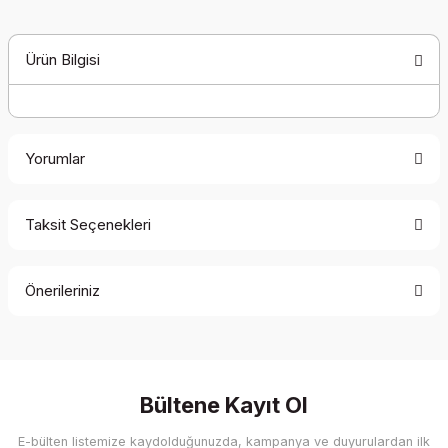
Ürün Bilgisi
Yorumlar
Taksit Seçenekleri
Bu ürüne ilk yorumu siz yapın!
Önerileriniz
Yorum Yaz
Bu ürünün fiyat bilgisi, resim, ürün açıklamalarında ve diğer
konularda yetersiz gördüğünüz noktaları öneri formunu
kullanarak tarafımıza iletebilirsiniz.
Görüş ve önerileriniz için teşekkür ederiz.
Bültene Kayıt Ol
E-bülten listemize kaydolduğunuzda, kampanya ve duyurulardan ilk