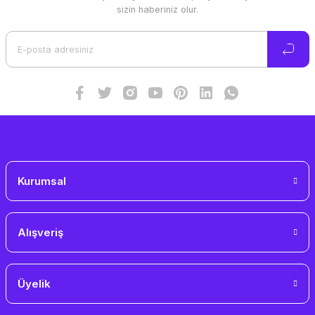
Ürün resmi kalitesiz, bozuk veya görüntülenemiyor.
sizin haberiniz olur.
Ürün açıklamasında eksik bilgiler bulunuyor.
Ürün bilgilerinde hatalar bulunuyor.
Ürün fiyatı diğer sitelerden daha pahalı.
Bu ürüne benzer farklı alternatifler olmalı.
Gönder
Kurumsal
Alışveriş
Üyelik