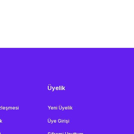
Üyelik
özleşmesi
Yeni Üyelik
ik
Üye Girişi
i
Şifremi Unuttum