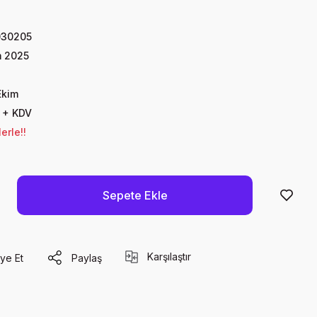
030205
m 2025
Ekim
 + KDV
erle!!
Sepete Ekle
Karşılaştır
ye Et
Paylaş