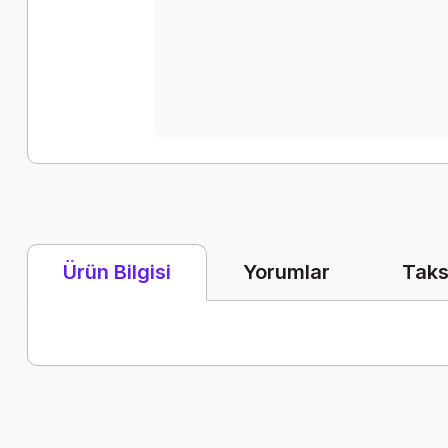
Yorumlar
Taks
Ürün Bilgisi
Bu ürünün fiyat bilgisi, resim, ürün açıklamalarında ve diğer k
Görüş ve önerileriniz için teşekkür ederiz.