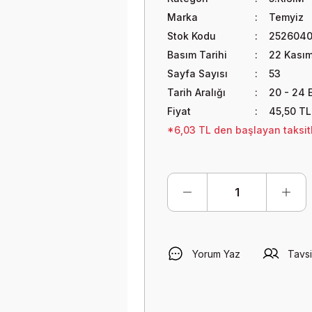
Marka
Temyiz
Stok Kodu
252604
Basım Tarihi
22 Kası
Sayfa Sayısı
53
Tarih Aralığı
20 - 24 
Fiyat
45,50 TL
*6,03 TL den başlayan taksitl
Yorum Yaz
Tavsi