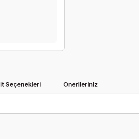
it Seçenekleri
Önerileriniz
onularda yetersiz gördüğünüz noktaları öneri formunu kullanarak tarafımız
Bu ürüne ilk yorumu siz yapın!