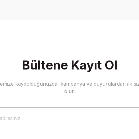
Yorum Yaz
Bültene Kayıt Ol
stemize kaydolduğunuzda, kampanya ve duyurulardan ilk siz
Gönder
olur.