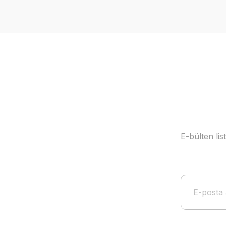
Ürün resmi kalitesiz, bozuk veya görüntülenemiyor.
Ürün açıklamasında eksik bilgiler bulunuyor.
Ürün bilgilerinde hatalar bulunuyor.
Ürün fiyatı diğer sitelerden daha pahalı.
Bu ürüne benzer farklı alternatifler olmalı.
E-bülten li