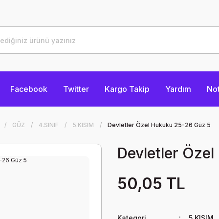
Facebook
Twitter
Kargo Takip
Yardım
Not
GÜZ
4.SINIF
5.KISIM
Devletler Özel Hukuku 25-26 Güz 5
Devletler Öze
50,05 TL
Kategori
5.KISIM