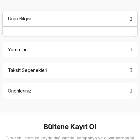
Ürün Bilgisi
Yorumlar
Taksit Seçenekleri
Bu ürüne ilk yorumu siz yapın!
Önerileriniz
Yorum Yaz
Bu ürünün fiyat bilgisi, resim, ürün açıklamalarında ve diğer
konularda yetersiz gördüğünüz noktaları öneri formunu
kullanarak tarafımıza iletebilirsiniz.
Görüş ve önerileriniz için teşekkür ederiz.
Bültene Kayıt Ol
E-bülten listemize kaydolduğunuzda, kampanya ve duyurulardan ilk