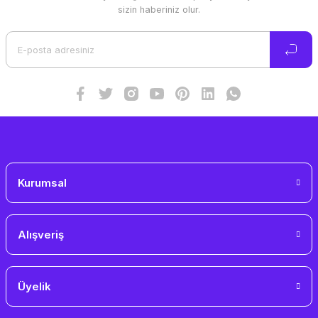
Ürün resmi kalitesiz, bozuk veya görüntülenemiyor.
sizin haberiniz olur.
Ürün açıklamasında eksik bilgiler bulunuyor.
Ürün bilgilerinde hatalar bulunuyor.
Ürün fiyatı diğer sitelerden daha pahalı.
Bu ürüne benzer farklı alternatifler olmalı.
Gönder
Kurumsal
Alışveriş
Üyelik