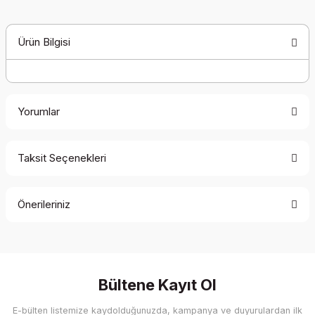
Ürün Bilgisi
Yorumlar
Taksit Seçenekleri
Bu ürüne ilk yorumu siz yapın!
Önerileriniz
Yorum Yaz
Bu ürünün fiyat bilgisi, resim, ürün açıklamalarında ve diğer
konularda yetersiz gördüğünüz noktaları öneri formunu
kullanarak tarafımıza iletebilirsiniz.
Görüş ve önerileriniz için teşekkür ederiz.
Bültene Kayıt Ol
E-bülten listemize kaydolduğunuzda, kampanya ve duyurulardan ilk