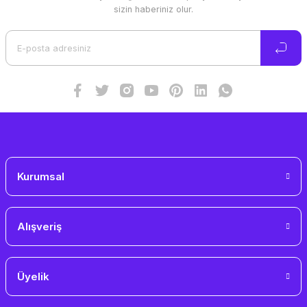
Ürün resmi kalitesiz, bozuk veya görüntülenemiyor.
sizin haberiniz olur.
Ürün açıklamasında eksik bilgiler bulunuyor.
Ürün bilgilerinde hatalar bulunuyor.
Ürün fiyatı diğer sitelerden daha pahalı.
Bu ürüne benzer farklı alternatifler olmalı.
Gönder
Kurumsal
Alışveriş
Üyelik