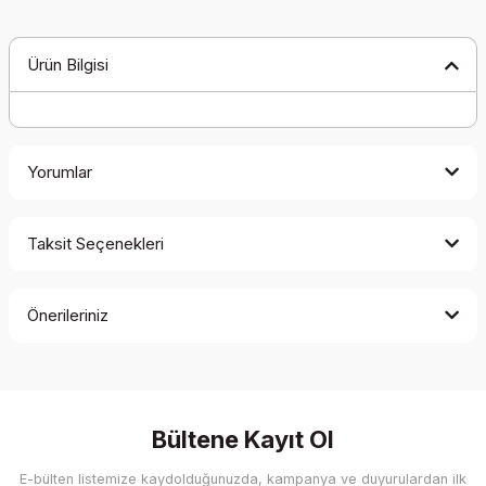
Ürün Bilgisi
Yorumlar
Taksit Seçenekleri
Bu ürüne ilk yorumu siz yapın!
Önerileriniz
Yorum Yaz
Bu ürünün fiyat bilgisi, resim, ürün açıklamalarında ve diğer
konularda yetersiz gördüğünüz noktaları öneri formunu
kullanarak tarafımıza iletebilirsiniz.
Görüş ve önerileriniz için teşekkür ederiz.
Bültene Kayıt Ol
E-bülten listemize kaydolduğunuzda, kampanya ve duyurulardan ilk