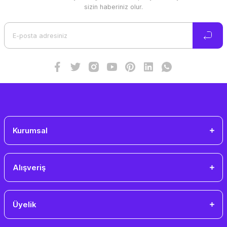
Ürün resmi kalitesiz, bozuk veya görüntülenemiyor.
sizin haberiniz olur.
Ürün açıklamasında eksik bilgiler bulunuyor.
Ürün bilgilerinde hatalar bulunuyor.
Ürün fiyatı diğer sitelerden daha pahalı.
Bu ürüne benzer farklı alternatifler olmalı.
Gönder
Kurumsal
Alışveriş
Üyelik