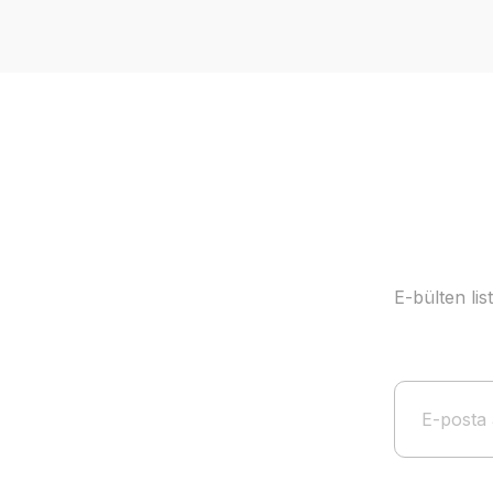
Ürün resmi kalitesiz, bozuk veya görüntülenemiyor.
Ürün açıklamasında eksik bilgiler bulunuyor.
Ürün bilgilerinde hatalar bulunuyor.
Ürün fiyatı diğer sitelerden daha pahalı.
Bu ürüne benzer farklı alternatifler olmalı.
E-bülten li