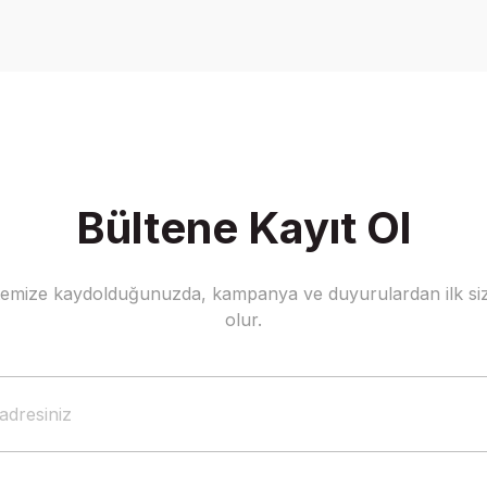
Yorum Yaz
Bültene Kayıt Ol
stemize kaydolduğunuzda, kampanya ve duyurulardan ilk siz
Gönder
olur.