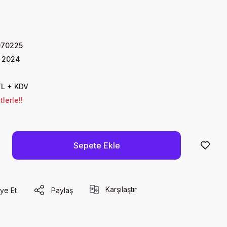
070225
k 2024
TL + KDV
lerle!!
Sepete Ekle
Karşılaştır
ye Et
Paylaş