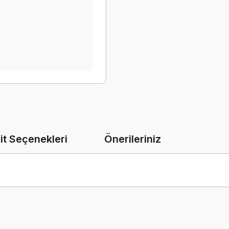
it Seçenekleri
Önerileriniz
onularda yetersiz gördüğünüz noktaları öneri formunu kullanarak tarafımız
Bu ürüne ilk yorumu siz yapın!