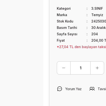
Kategori
3.SINIF
Marka
Temyiz
Stok Kodu
242503
Basım Tarihi
30 Aralı
Sayfa Sayısı
204
Fiyat
204,00 
*27,04 TL den başlayan taksit
Yorum Yaz
Tavsi