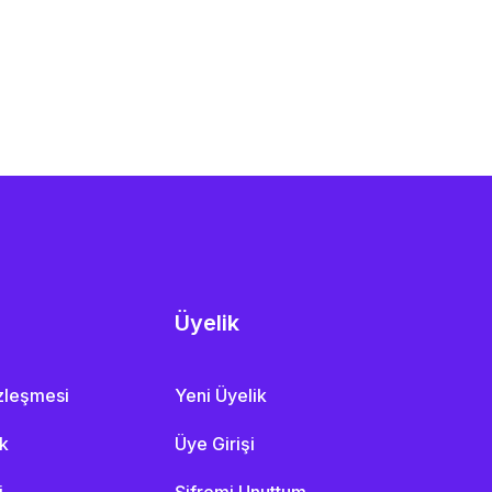
Üyelik
özleşmesi
Yeni Üyelik
ik
Üye Girişi
i
Şifremi Unuttum