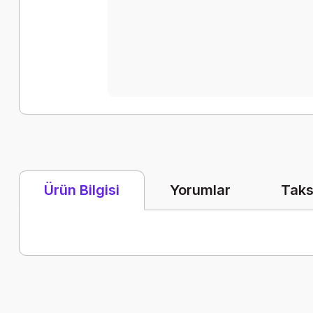
Yorumlar
Taks
Ürün Bilgisi
Bu ürünün fiyat bilgisi, resim, ürün açıklamalarında ve diğer k
Görüş ve önerileriniz için teşekkür ederiz.