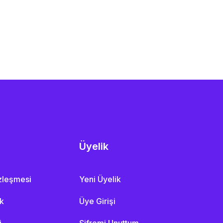
Üyelik
özleşmesi
Yeni Üyelik
ik
Üye Girişi
i
Şifremi Unuttum