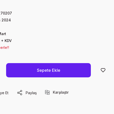
270207
s 2024
Mart
 + KDV
erle!!
Sepete Ekle
Karşılaştır
ye Et
Paylaş