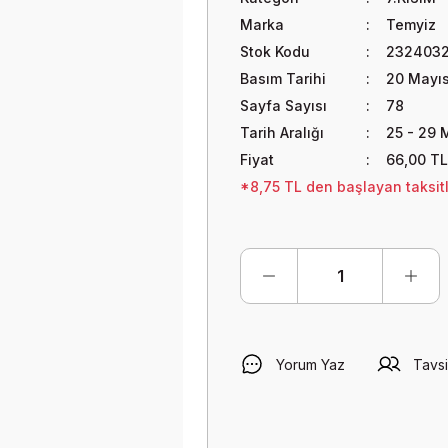
Marka
Temyiz
Stok Kodu
232403
Basım Tarihi
20 Mayı
Sayfa Sayısı
78
Tarih Aralığı
25 - 29 
Fiyat
66,00 TL
*8,75 TL den başlayan taksitl
Yorum Yaz
Tavsi