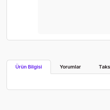
Yorumlar
Taks
Ürün Bilgisi
Bu ürünün fiyat bilgisi, resim, ürün açıklamalarında ve diğer k
Görüş ve önerileriniz için teşekkür ederiz.