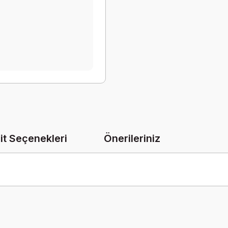
it Seçenekleri
Önerileriniz
onularda yetersiz gördüğünüz noktaları öneri formunu kullanarak tarafımız
Bu ürüne ilk yorumu siz yapın!