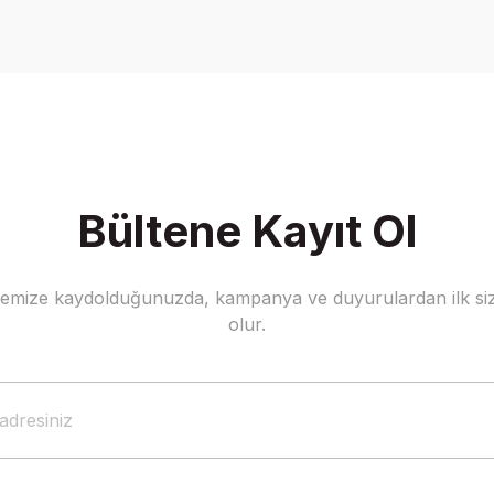
Yorum Yaz
Bültene Kayıt Ol
stemize kaydolduğunuzda, kampanya ve duyurulardan ilk siz
Gönder
olur.