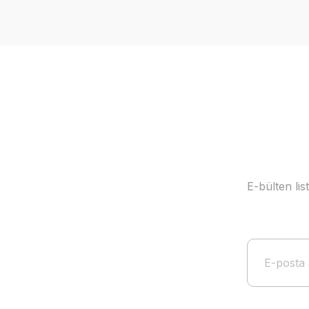
Ürün resmi kalitesiz, bozuk veya görüntülenemiyor.
Ürün açıklamasında eksik bilgiler bulunuyor.
Ürün bilgilerinde hatalar bulunuyor.
Ürün fiyatı diğer sitelerden daha pahalı.
Bu ürüne benzer farklı alternatifler olmalı.
E-bülten li