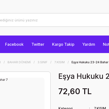
Facebook
Twitter
Kargo Takip
Yardım
Not
I
BAHAR DÖNEMİ
3.SINIF
7.KISIM
Eşya Hukuku 23-24 Bahar
Eşya Hukuku 2
72,60 TL
Kategori
7.KISIM