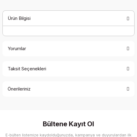
Ürün Bilgisi
Yorumlar
Taksit Seçenekleri
Bu ürüne ilk yorumu siz yapın!
Önerileriniz
Yorum Yaz
Bu ürünün fiyat bilgisi, resim, ürün açıklamalarında ve diğer
konularda yetersiz gördüğünüz noktaları öneri formunu
kullanarak tarafımıza iletebilirsiniz.
Görüş ve önerileriniz için teşekkür ederiz.
Bültene Kayıt Ol
E-bülten listemize kaydolduğunuzda, kampanya ve duyurulardan ilk