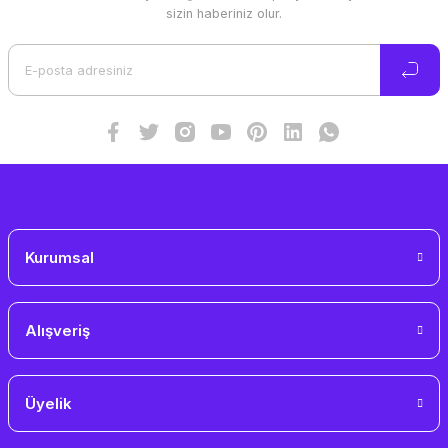
Ürün resmi kalitesiz, bozuk veya görüntülenemiyor.
sizin haberiniz olur.
Ürün açıklamasında eksik bilgiler bulunuyor.
Ürün bilgilerinde hatalar bulunuyor.
Ürün fiyatı diğer sitelerden daha pahalı.
Bu ürüne benzer farklı alternatifler olmalı.
Gönder
Kurumsal
Alışveriş
Üyelik