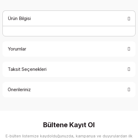
Ürün Bilgisi
Yorumlar
Taksit Seçenekleri
Bu ürüne ilk yorumu siz yapın!
Önerileriniz
Yorum Yaz
Bu ürünün fiyat bilgisi, resim, ürün açıklamalarında ve diğer
konularda yetersiz gördüğünüz noktaları öneri formunu
kullanarak tarafımıza iletebilirsiniz.
Görüş ve önerileriniz için teşekkür ederiz.
Bültene Kayıt Ol
E-bülten listemize kaydolduğunuzda, kampanya ve duyurulardan ilk