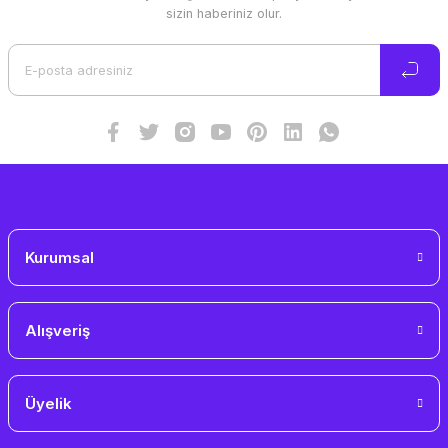
Ürün resmi kalitesiz, bozuk veya görüntülenemiyor.
sizin haberiniz olur.
Ürün açıklamasında eksik bilgiler bulunuyor.
Ürün bilgilerinde hatalar bulunuyor.
Ürün fiyatı diğer sitelerden daha pahalı.
Bu ürüne benzer farklı alternatifler olmalı.
Gönder
Kurumsal
Alışveriş
Üyelik