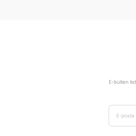
Ürün resmi kalitesiz, bozuk veya görüntülenemiyor.
Ürün açıklamasında eksik bilgiler bulunuyor.
Ürün bilgilerinde hatalar bulunuyor.
Ürün fiyatı diğer sitelerden daha pahalı.
Bu ürüne benzer farklı alternatifler olmalı.
E-bülten li