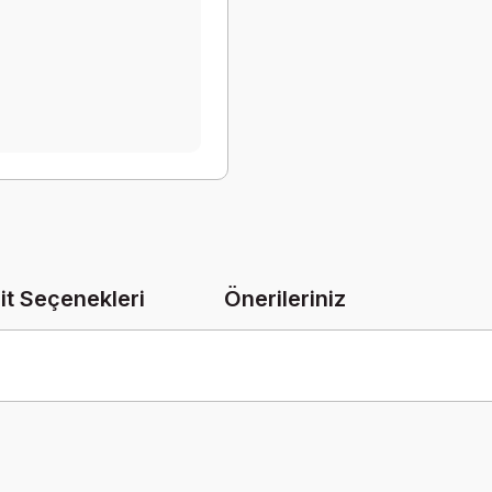
it Seçenekleri
Önerileriniz
onularda yetersiz gördüğünüz noktaları öneri formunu kullanarak tarafımız
Bu ürüne ilk yorumu siz yapın!