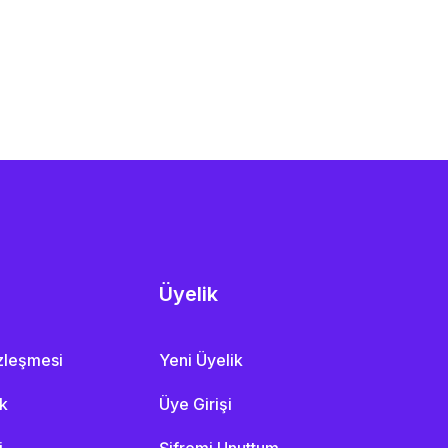
Üyelik
özleşmesi
Yeni Üyelik
ik
Üye Girişi
i
Şifremi Unuttum