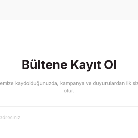
Yorum Yaz
Bültene Kayıt Ol
stemize kaydolduğunuzda, kampanya ve duyurulardan ilk siz
Gönder
olur.