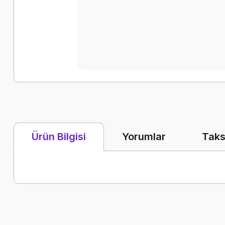
Yorumlar
Taks
Ürün Bilgisi
Bu ürünün fiyat bilgisi, resim, ürün açıklamalarında ve diğer k
Görüş ve önerileriniz için teşekkür ederiz.