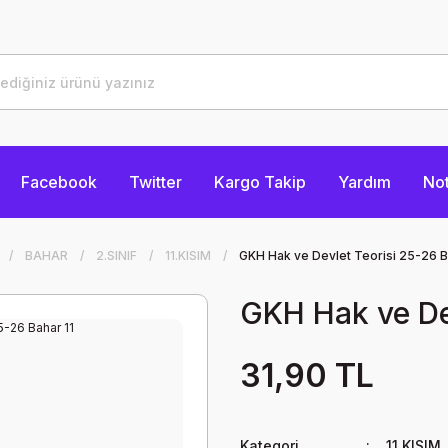
Facebook
Twitter
Kargo Takip
Yardım
Not
BAHAR
2.SINIF
11.KISIM
GKH Hak ve Devlet Teorisi 25-26 B
GKH Hak ve Dev
31,90 TL
Kategori
11.KISIM