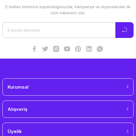
E-bülten listemize kaydolduğunuzda, kampanya ve duyurulardan ilk
Ürün resmi kalitesiz, bozuk veya görüntülenemiyor.
sizin haberiniz olur.
Ürün açıklamasında eksik bilgiler bulunuyor.
Ürün bilgilerinde hatalar bulunuyor.
Ürün fiyatı diğer sitelerden daha pahalı.
Bu ürüne benzer farklı alternatifler olmalı.
Gönder
Kurumsal
Alışveriş
Üyelik