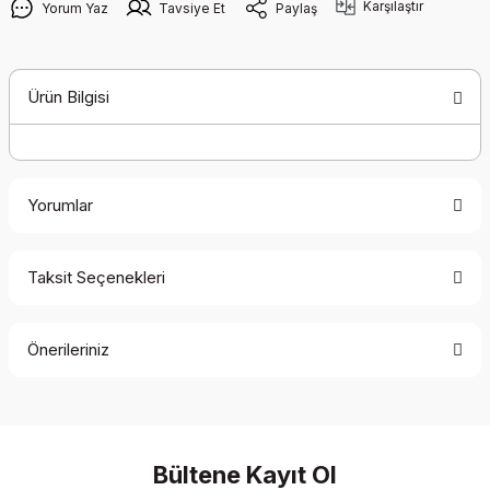
Karşılaştır
Yorum Yaz
Tavsiye Et
Paylaş
Ürün Bilgisi
Yorumlar
Taksit Seçenekleri
Bu ürüne ilk yorumu siz yapın!
Önerileriniz
Yorum Yaz
Bu ürünün fiyat bilgisi, resim, ürün açıklamalarında ve diğer
konularda yetersiz gördüğünüz noktaları öneri formunu
kullanarak tarafımıza iletebilirsiniz.
Görüş ve önerileriniz için teşekkür ederiz.
Bültene Kayıt Ol