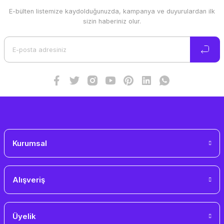
E-bülten listemize kaydolduğunuzda, kampanya ve duyurulardan ilk
Ürün resmi kalitesiz, bozuk veya görüntülenemiyor.
sizin haberiniz olur.
Ürün açıklamasında eksik bilgiler bulunuyor.
Ürün bilgilerinde hatalar bulunuyor.
Ürün fiyatı diğer sitelerden daha pahalı.
Bu ürüne benzer farklı alternatifler olmalı.
Gönder
Kurumsal
Alışveriş
Üyelik