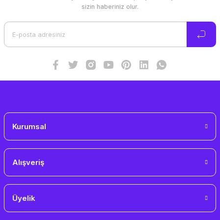
Ürün resmi kalitesiz, bozuk veya görüntülenemiyor.
sizin haberiniz olur.
Ürün açıklamasında eksik bilgiler bulunuyor.
Ürün bilgilerinde hatalar bulunuyor.
Ürün fiyatı diğer sitelerden daha pahalı.
Bu ürüne benzer farklı alternatifler olmalı.
Gönder
Kurumsal
Alışveriş
Üyelik