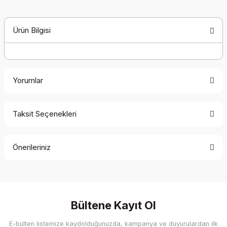
Ürün Bilgisi
Yorumlar
Taksit Seçenekleri
Bu ürüne ilk yorumu siz yapın!
Önerileriniz
Yorum Yaz
Bu ürünün fiyat bilgisi, resim, ürün açıklamalarında ve diğer
konularda yetersiz gördüğünüz noktaları öneri formunu
kullanarak tarafımıza iletebilirsiniz.
Görüş ve önerileriniz için teşekkür ederiz.
Bültene Kayıt Ol
E-bülten listemize kaydolduğunuzda, kampanya ve duyurulardan ilk