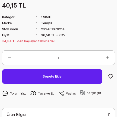
40,15 TL
Kategori
1.SINIF
Marka
Temyiz
Stok Kodu
232401070214
Fiyat
36,50 TL + KDV
*4,84 TL den başlayan taksitlerle!!
Sepete Ekle
Karşılaştır
Yorum Yaz
Tavsiye Et
Paylaş
Ürün Bilgisi