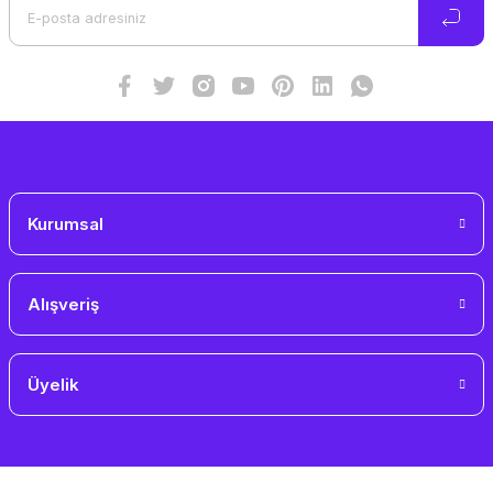
Ürün bilgilerinde hatalar bulunuyor.
Ürün fiyatı diğer sitelerden daha pahalı.
Bu ürüne benzer farklı alternatifler olmalı.
Gönder
Kurumsal
Alışveriş
Üyelik