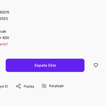
60215
 2023
Ocak
 + KDV
rle!!
Sepete Ekle
Karşılaştır
ye Et
Paylaş