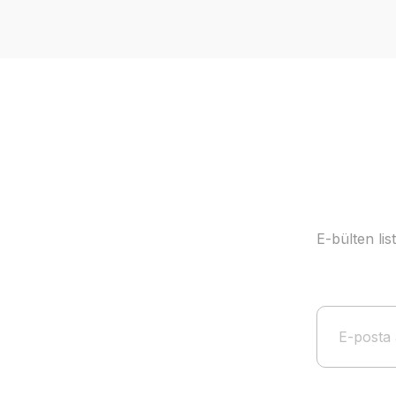
Ürün resmi kalitesiz, bozuk veya görüntülenemiyor.
Ürün açıklamasında eksik bilgiler bulunuyor.
Ürün bilgilerinde hatalar bulunuyor.
Ürün fiyatı diğer sitelerden daha pahalı.
Bu ürüne benzer farklı alternatifler olmalı.
E-bülten li