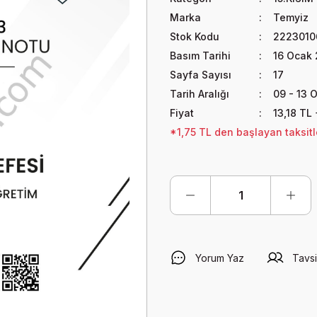
Marka
Temyiz
Stok Kodu
2223010
Basım Tarihi
16 Ocak
Sayfa Sayısı
17
Tarih Aralığı
09 - 13 
Fiyat
13,18 TL
*1,75 TL den başlayan taksitle
Yorum Yaz
Tavsi