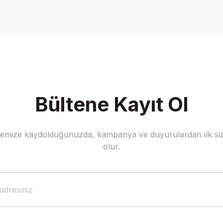
Yorum Yaz
Bültene Kayıt Ol
stemize kaydolduğunuzda, kampanya ve duyurulardan ilk siz
Gönder
olur.