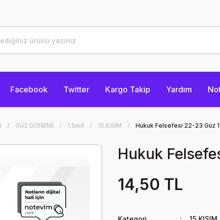
Facebook
Twitter
Kargo Takip
Yardım
Not
I
GÜZ DÖNEMİ
1.Sınıf
15.KISIM
Hukuk Felsefesi 22-23 Güz 
Hukuk Felsefe
14,50 TL
Kategori
15.KISIM