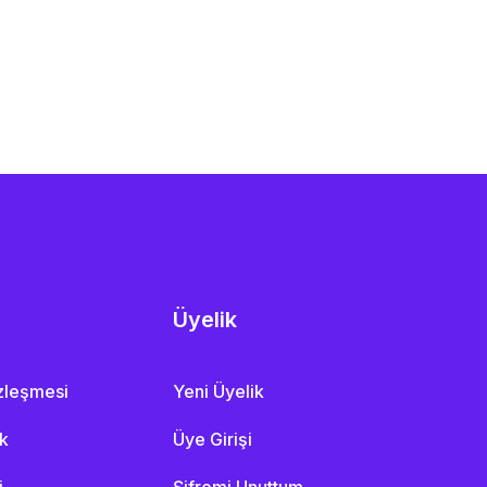
Üyelik
özleşmesi
Yeni Üyelik
ik
Üye Girişi
i
Şifremi Unuttum