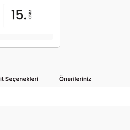
it Seçenekleri
Önerileriniz
onularda yetersiz gördüğünüz noktaları öneri formunu kullanarak tarafımız
Bu ürüne ilk yorumu siz yapın!