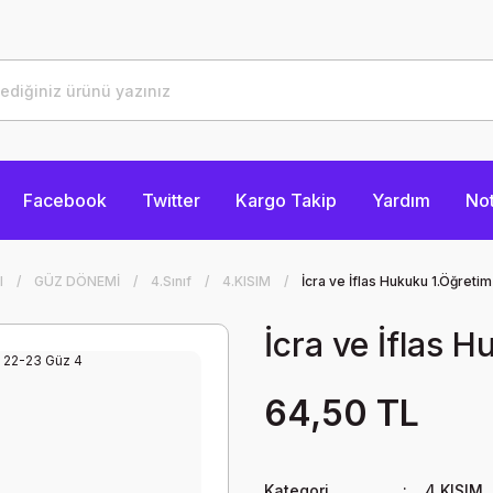
Facebook
Twitter
Kargo Takip
Yardım
Not
I
GÜZ DÖNEMİ
4.Sınıf
4.KISIM
İcra ve İflas Hukuku 1.Öğreti
İcra ve İflas 
64,50 TL
Kategori
4.KISIM