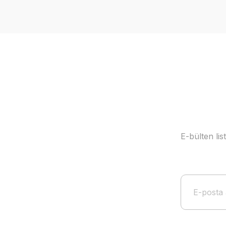
Ürün resmi kalitesiz, bozuk veya görüntülenemiyor.
Ürün açıklamasında eksik bilgiler bulunuyor.
Ürün bilgilerinde hatalar bulunuyor.
Ürün fiyatı diğer sitelerden daha pahalı.
Bu ürüne benzer farklı alternatifler olmalı.
E-bülten li