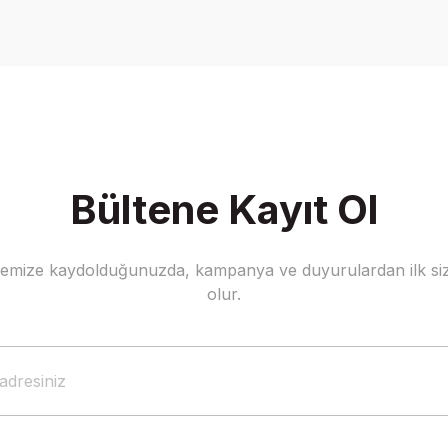
Yorum Yaz
Bültene Kayıt Ol
stemize kaydolduğunuzda, kampanya ve duyurulardan ilk siz
Gönder
olur.