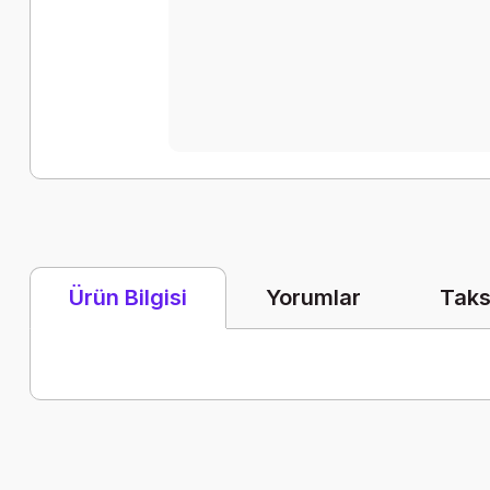
Yorumlar
Taks
Ürün Bilgisi
Bu ürünün fiyat bilgisi, resim, ürün açıklamalarında ve diğer k
Görüş ve önerileriniz için teşekkür ederiz.