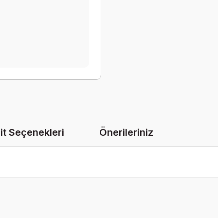
it Seçenekleri
Önerileriniz
onularda yetersiz gördüğünüz noktaları öneri formunu kullanarak tarafımız
Bu ürüne ilk yorumu siz yapın!