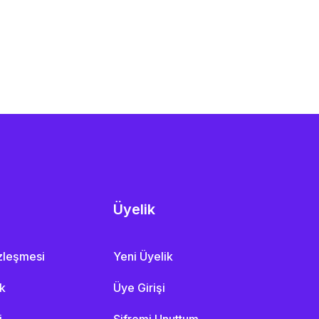
Üyelik
özleşmesi
Yeni Üyelik
ik
Üye Girişi
i
Şifremi Unuttum