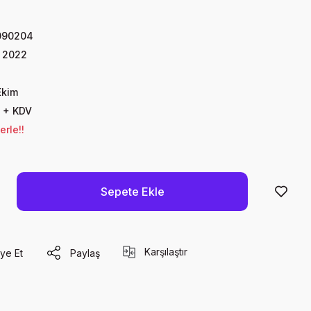
090204
 2022
Ekim
 + KDV
erle!!
Sepete Ekle
Karşılaştır
ye Et
Paylaş