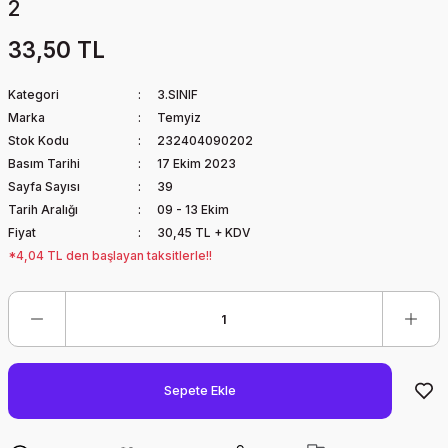
2
33,50 TL
Kategori
3.SINIF
Marka
Temyiz
Stok Kodu
232404090202
Basım Tarihi
17 Ekim 2023
Sayfa Sayısı
39
Tarih Aralığı
09 - 13 Ekim
Fiyat
30,45 TL + KDV
*4,04 TL den başlayan taksitlerle!!
Sepete Ekle