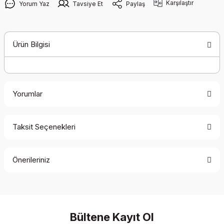
Karşılaştır
Yorum Yaz
Tavsiye Et
Paylaş
Ürün Bilgisi
Yorumlar
Taksit Seçenekleri
Bu ürüne ilk yorumu siz yapın!
Önerileriniz
Yorum Yaz
Bu ürünün fiyat bilgisi, resim, ürün açıklamalarında ve diğer
konularda yetersiz gördüğünüz noktaları öneri formunu
kullanarak tarafımıza iletebilirsiniz.
Görüş ve önerileriniz için teşekkür ederiz.
Bültene Kayıt Ol