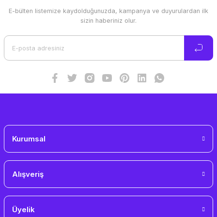
E-bülten listemize kaydolduğunuzda, kampanya ve duyurulardan ilk
Ürün resmi kalitesiz, bozuk veya görüntülenemiyor.
sizin haberiniz olur.
Ürün açıklamasında eksik bilgiler bulunuyor.
Ürün bilgilerinde hatalar bulunuyor.
Ürün fiyatı diğer sitelerden daha pahalı.
Bu ürüne benzer farklı alternatifler olmalı.
Gönder
Kurumsal
Alışveriş
Üyelik