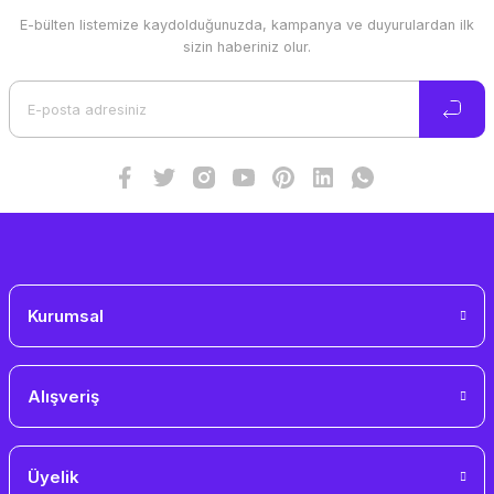
E-bülten listemize kaydolduğunuzda, kampanya ve duyurulardan ilk
Ürün resmi kalitesiz, bozuk veya görüntülenemiyor.
sizin haberiniz olur.
Ürün açıklamasında eksik bilgiler bulunuyor.
Ürün bilgilerinde hatalar bulunuyor.
Ürün fiyatı diğer sitelerden daha pahalı.
Bu ürüne benzer farklı alternatifler olmalı.
Gönder
Kurumsal
Alışveriş
Üyelik