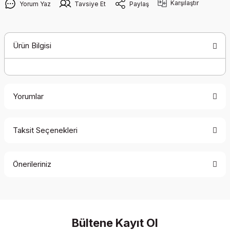
Karşılaştır
Yorum Yaz
Tavsiye Et
Paylaş
Ürün Bilgisi
Yorumlar
Taksit Seçenekleri
Bu ürüne ilk yorumu siz yapın!
Önerileriniz
Yorum Yaz
Bu ürünün fiyat bilgisi, resim, ürün açıklamalarında ve diğer
konularda yetersiz gördüğünüz noktaları öneri formunu
kullanarak tarafımıza iletebilirsiniz.
Görüş ve önerileriniz için teşekkür ederiz.
Bültene Kayıt Ol