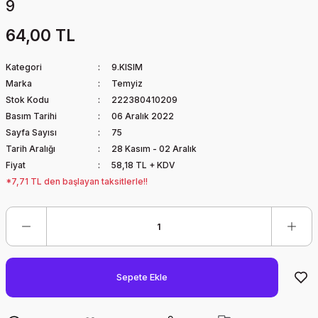
9
64,00 TL
Kategori
9.KISIM
Marka
Temyiz
Stok Kodu
222380410209
Basım Tarihi
06 Aralık 2022
Sayfa Sayısı
75
Tarih Aralığı
28 Kasım - 02 Aralık
Fiyat
58,18 TL + KDV
*7,71 TL den başlayan taksitlerle!!
Sepete Ekle